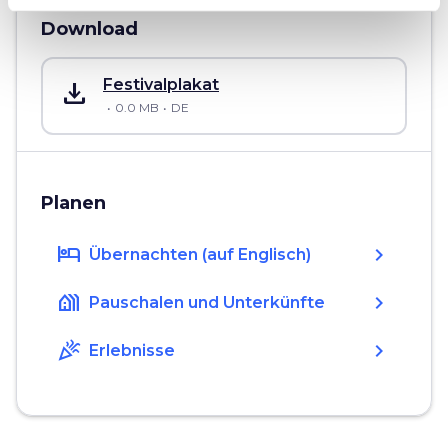
Download
save_alt
Festivalplakat
0.0 MB
DE
Planen
hotel
chevron_right
Übernachten (auf Englisch)
holiday_village
chevron_right
Pauschalen und Unterkünfte
celebration
chevron_right
Erlebnisse