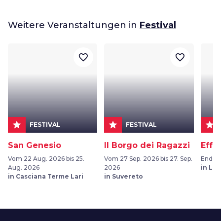
Weitere Veranstaltungen in
Festival
favorite_border
favorite_border
star
star
star
FESTIVAL
FESTIVAL
San Genesio
Il Borgo dei Ragazzi
Effe
Vom 22 Aug. 2026 bis 25.
Vom 27 Sep. 2026 bis 27. Sep.
Ende J
Aug. 2026
2026
in Liv
in Casciana Terme Lari
in Suvereto