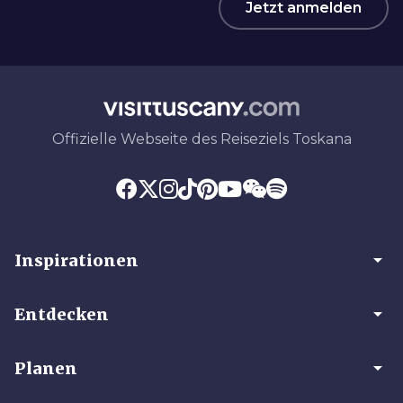
Jetzt anmelden
Offizielle Webseite des Reiseziels Toskana
arrow_drop_down
Inspirationen
arrow_drop_down
Entdecken
arrow_drop_down
Planen