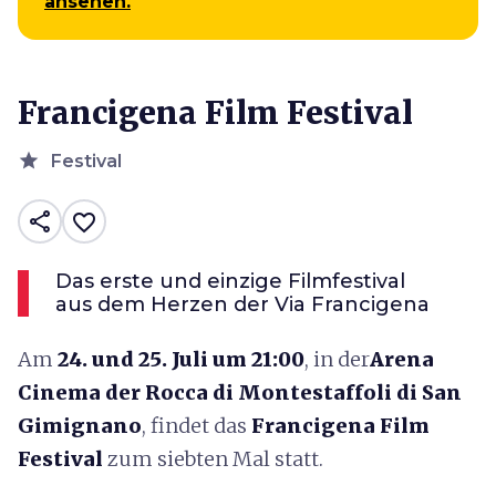
ansehen.
Francigena Film Festival
star
Festival
share
favorite_border
Das erste und einzige Filmfestival
aus dem Herzen der Via Francigena
Am
24. und 25. Juli um 21:00
, in der
Arena
Cinema der Rocca di Montestaffoli di San
Gimignano
, findet das
Francigena Film
Festival
zum siebten Mal statt.