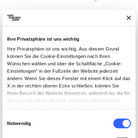
Ihre Privatsphäre ist uns wichtig
Ihre Privatsphäre ist uns wichtig. Aus diesem Grund
können Sie die Cookie-Einstellungen nach Ihren
Wünschen wählen und über die Schaltfläche „Cookie-
Einstellungen“ in der Fußzeile der Website jederzeit
ändern. Wenn Sie dieses Fenster mit einem Klick auf das
X in der rechten oberen Ecke schließen, können Sie
Ihren Besuch der Website fortsetzen, während nur die für
die Nutzung dieser Website unbedingt erforderlichen
Cookies auf Ihrem Gerät gespeichert werden. Für alle
anderen Arten von Cookies benötigen wir Ihre
Einwilligungsauswahl
directions
Wegbeschreibung
Zustimmung.
Notwendig