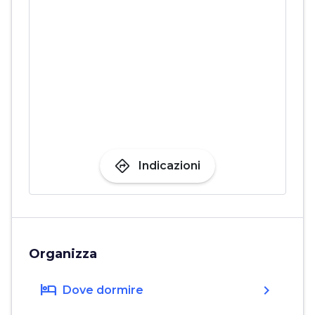
directions
Indicazioni
Organizza
hotel
chevron_right
Dove dormire