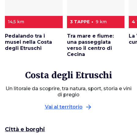
14,5 km
3 TAPPE
9 km
4
Pedalando tra i
Tra mare e fiume:
La 
musei nella Costa
una passeggiata
cur
degli Etruschi
verso il centro di
Cecina
Costa degli Etruschi
Un litorale da scoprire, tra natura, sport, storia e vini
di pregio
arrow_forward
Vai al territorio
Città e borghi