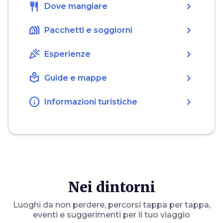
restaurant
chevron_right
Dove mangiare
holiday_village
chevron_right
Pacchetti e soggiorni
celebration
chevron_right
Esperienze
local_library
chevron_right
Guide e mappe
info
chevron_right
Informazioni turistiche
Nei dintorni
Luoghi da non perdere, percorsi tappa per tappa,
eventi e suggerimenti per il tuo viaggio