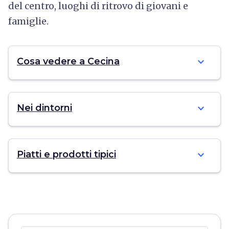
del centro, luoghi di ritrovo di giovani e
famiglie.
expand_more
Cosa vedere a Cecina
expand_more
Nei dintorni
expand_more
Piatti e prodotti tipici