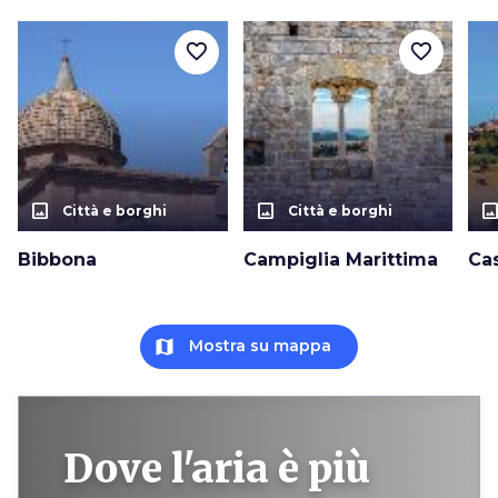
favorite_border
favorite_border
photo_size_select_actual
photo_size_select_actual
photo_size_select_a
Città e borghi
Città e borghi
Bibbona
Campiglia Marittima
Ca
map
Mostra su mappa
Dove l'aria è più