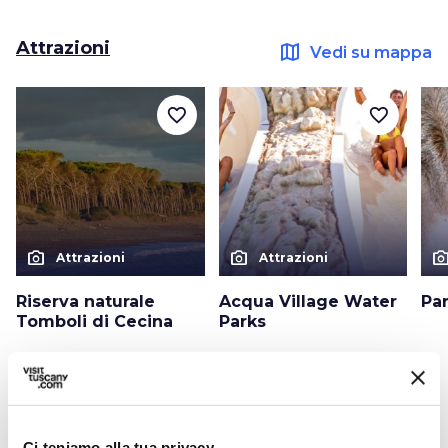
Attrazioni
map
Vedi su mappa
favorite_border
favorite_border
photo_camera
photo_camera
photo_cam
Attrazioni
Attrazioni
Riserva naturale
Acqua Village Water
Pa
Tomboli di Cecina
Parks
Eventi
map
Vedi su mappa
Ci teniamo alla tua privacy