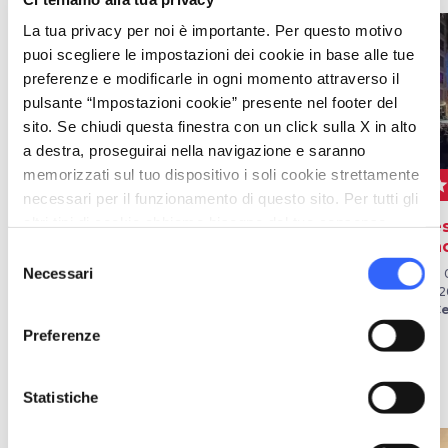
La tua privacy per noi è importante. Per questo motivo
favorite_border
favorite_border
puoi scegliere le impostazioni dei cookie in base alle tue
preferenze e modificarle in ogni momento attraverso il
pulsante “Impostazioni cookie” presente nel footer del
sito. Se chiudi questa finestra con un click sulla X in alto
a destra, proseguirai nella navigazione e saranno
memorizzati sul tuo dispositivo i soli cookie strettamente
star
event
sta
FESTIVAL
ALTRI EVENTI
necessari per il funzionamento di questo sito. Per tutti gli
altri tipi di cookie abbiamo bisogno del tuo consenso.
Via del Gusto
Sorrisi sotto le stelle
Fes
Ra
Selezione
Dal 30 giu 2026 al 22 ago
Dal 04 lug 2026 al 29 ago
Necessari
2026
2026
Dal 
del
a Cecina
a Cecina
202
consenso
a C
Preferenze
Idee
map
Vedi su mappa
Statistiche