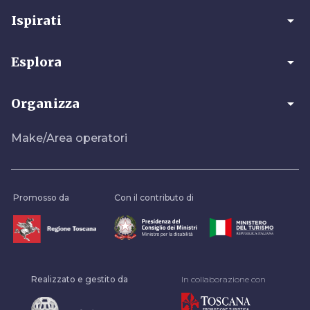
arrow_drop_down
Ispirati
arrow_drop_down
Esplora
arrow_drop_down
Organizza
Make/Area operatori
Promosso da
Con il contributo di
Realizzato e gestito da
In collaborazione con