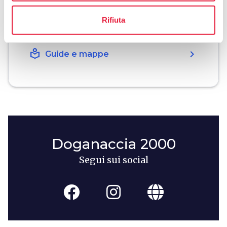
holiday_village
chevron_right
Pacchetti e soggiorni
Rifiuta
celebration
chevron_right
Esperienze
local_library
chevron_right
Guide e mappe
Doganaccia 2000
Segui sui social