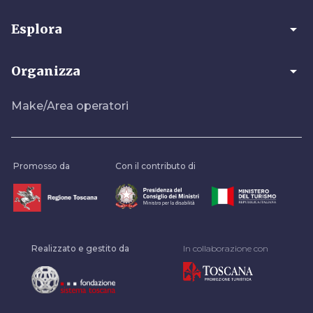
arrow_drop_down
Esplora
arrow_drop_down
Organizza
Make/Area operatori
Promosso da
Con il contributo di
Realizzato e gestito da
In collaborazione con