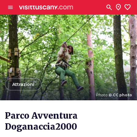
Vai al contenuto principale
search
location_on
favorite
menu
arrow_back
Attrazioni
Photo ©
CC photo
Photo ©
CC photo
Parco Avventura
Doganaccia2000