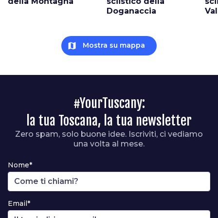
della Montagna
sciistico della
sci
Doganaccia
Val
map
Mostra su mappa
#YourTuscany:
la tua Toscana, la tua newsletter
Zero spam, solo buone idee. Iscriviti, ci vediamo
una volta al mese.
Nome*
Email*