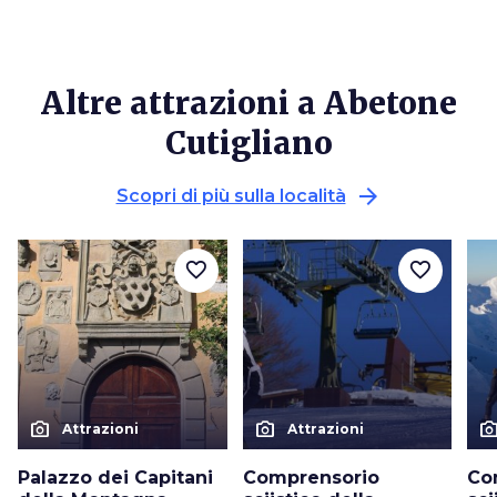
Altre attrazioni a Abetone
Cutigliano
arrow_forward
Scopri di più sulla località
favorite_border
favorite_border
photo_camera
photo_camera
photo_cam
Attrazioni
Attrazioni
Palazzo dei Capitani
Comprensorio
Co