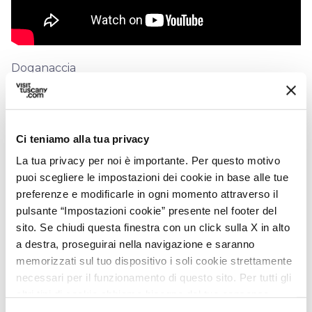
Doganaccia
Ci teniamo alla tua privacy
La tua privacy per noi è importante. Per questo motivo
puoi scegliere le impostazioni dei cookie in base alle tue
preferenze e modificarle in ogni momento attraverso il
pulsante “Impostazioni cookie” presente nel footer del
sito. Se chiudi questa finestra con un click sulla X in alto
a destra, proseguirai nella navigazione e saranno
memorizzati sul tuo dispositivo i soli cookie strettamente
necessari per il funzionamento di questo sito. Per tutti gli
directions
Indicazioni
altri tipi di cookie abbiamo bisogno del tuo consenso.