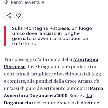
attractions
Parchi avventura
share
favorite_border
Sulla Montagna Pistoiese, un luogo
unico dove lanciarsi in lunghe
giornate di avventure outdoor per
tutte le età
Tra i paesaggi d’alta quota della
Montagna
Pistoiese
dove lo sguardo può perdersi tra
dolci crinali, brughiere e boschi sparsi di faggi
e conifere, alle pendici della Croce Arcana c’è
un’oasi di puro divertimento outdoor: il
Parco
Avventura Doganaccia2000
. Sorge a
La
Doganaccia
(nel comune sparso di
Abetone