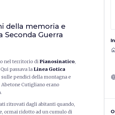
hi della memoria e
la Seconda Guerra
I
ho
 nel territorio di
Pianosinatico
,
. Qui passava la
Linea Gotica
langu
 sulle pendici della montagna e
di Abetone Cutigliano erano
.
ti ritrovati dagli abitanti quando,
se, ormai ridotto ad un cumulo di
O