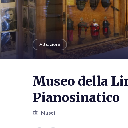
arrow_back
Attrazioni
Photo ©
Martina Tiso
Museo della Li
Pianosinatico
account_balance
Musei