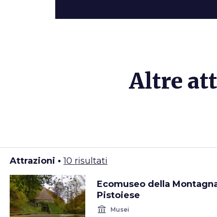
Altre at
Attrazioni •
10 risultati
Ecomuseo della Montagn
Pistoiese
account_balance
Musei