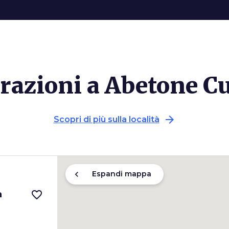
trazioni a Abetone C
arrow_forward
Scopri di più sulla località
chevron_left
Espandi mappa
a
favorite_border