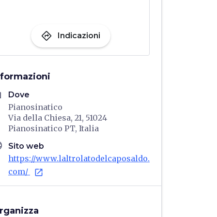
directions
Indicazioni
nformazioni
me
Dove
Pianosinatico
Via della Chiesa, 21, 51024
Pianosinatico PT, Italia
age
Sito web
https://www.laltrolatodelcaposaldo.
com/
open_in_new
rganizza