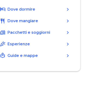
hotel
chevron_right
Dove dormire
restaurant
chevron_right
Dove mangiare
holiday_village
chevron_right
Pacchetti e soggiorni
celebration
chevron_right
Esperienze
local_library
chevron_right
Guide e mappe