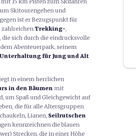
mit 15 km Pisten zum Skifahren
zum Skitourengehen und
gen ist er Bezugspunkt für
t zahlreichen
Trekking-
,
ie sich durch die eindrucksvolle
 dem Abenteuerpark, seinem
Unterhaltung für Jung und Alt
egt in einem herrlichen
urs
in den Bäumen
mit
d, um Spaß und Gleichgewicht auf
ben, die für alle Altersgruppen
Schaukeln, Lianen,
Seilrutschen
lagen kennzeichnen die blauen
hwer) Strecken, die in einer Höhe