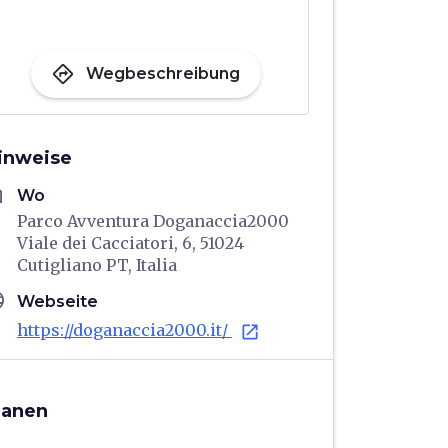
directions
Wegbeschreibung
inweise
me
Wo
Parco Avventura Doganaccia2000
Viale dei Cacciatori, 6, 51024
Cutigliano PT, Italia
age
Webseite
https://doganaccia2000.it/
open_in_new
lanen