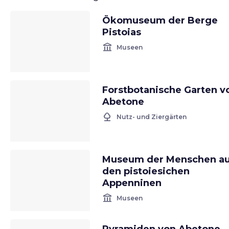
Ökomuseum der Berge
Pistoias
account_balance
Museen
Forstbotanische Garten v
Abetone
nature
Nutz- und Ziergärten
Museum der Menschen a
den pistoiesichen
Appenninen
account_balance
Museen
Pyramiden von Abetone