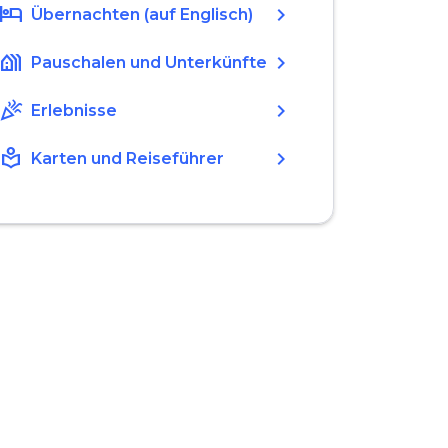
hotel
chevron_right
Übernachten (auf Englisch)
holiday_village
chevron_right
Pauschalen und Unterkünfte
celebration
chevron_right
Erlebnisse
local_library
chevron_right
Karten und Reiseführer