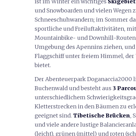
ist im Winter ein wichtiges
Skigebiet
und Snowboarden und vielen Wegen 
Schneeschuhwandern; im Sommer dage
sportliche und Freiluftaktivitäten, mi
Mountainbike- und Downhill-Routen, d
Umgebung des Apennins ziehen, und
Flaggschiff unter freiem Himmel, der
bietet.
Der Abenteuerpark Doganaccia2000 li
Buchenwald und besteht aus
3 Parco
unterschiedlichem Schwierigkeitsgra
Kletterstrecken in den Bäumen zu erle
geeignet sind.
Tibetische Brücken
, 
und viele andere lustige Balancieran
(leicht), grünen (mittel) und roten (sc