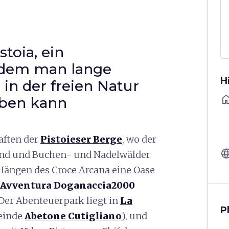
toia, ein
n dem man lange
H
in der freien Natur
ho
eben kann
aften der
Pistoieser Berge
, wo der
langu
land und Buchen- und Nadelwälder
 Hängen des Croce Arcana eine Oase
 Avventura Doganaccia2000
 Der Abenteuerpark liegt in
La
P
einde
Abetone Cutigliano
), und