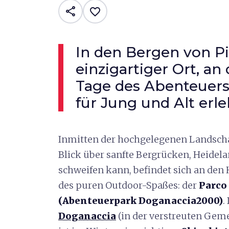
share
favorite_border
In den Bergen von Pis
einzigartiger Ort, a
Tage des Abenteuers 
für Jung und Alt erl
Inmitten der hochgelegenen Landsch
Blick über sanfte Bergrücken, Heide
schweifen kann, befindet sich an den
des puren Outdoor-Spaßes: der
Parco
(Abenteuerpark Doganaccia2000)
.
Doganaccia
(in der verstreuten Gem