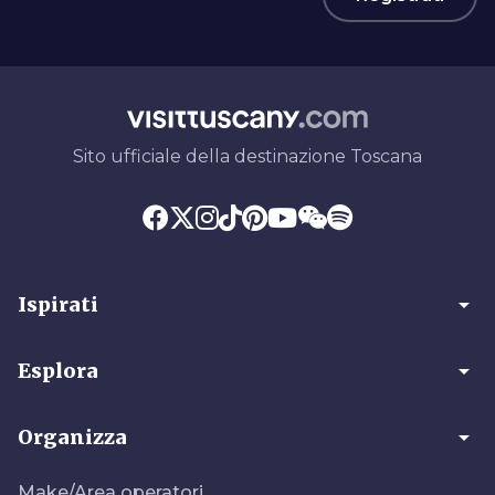
Sito ufficiale della destinazione Toscana
arrow_drop_down
Ispirati
arrow_drop_down
Esplora
arrow_drop_down
Organizza
Make/Area operatori