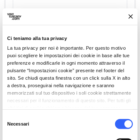
directions
Indicazioni
Ci teniamo alla tua privacy
La tua privacy per noi è importante. Per questo motivo
puoi scegliere le impostazioni dei cookie in base alle tue
Informazioni
preferenze e modificarle in ogni momento attraverso il
pulsante “Impostazioni cookie” presente nel footer del
home
Dove
sito. Se chiudi questa finestra con un click sulla X in alto
Museo d'Arte Sacra di Camaiore
a destra, proseguirai nella navigazione e saranno
Via IV Novembre, 79, 55041 Camaiore LU,
memorizzati sul tuo dispositivo i soli cookie strettamente
Italia
necessari per il funzionamento di questo sito. Per tutti gli
language
Sito web
altri tipi di cookie abbiamo bisogno del tuo consenso.
http://www.museoartesacracamaiore.it/
Selezione
open_in_new
Necessari
del
consenso