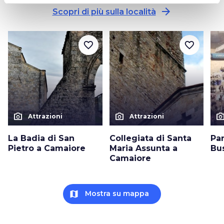
arrow_forward
Scopri di più sulla località
favorite_border
favorite_border
photo_camera
photo_camera
photo_cam
Attrazioni
Attrazioni
La Badia di San
Collegiata di Santa
Pa
Pietro a Camaiore
Maria Assunta a
Bu
Camaiore
map
Mostra su mappa