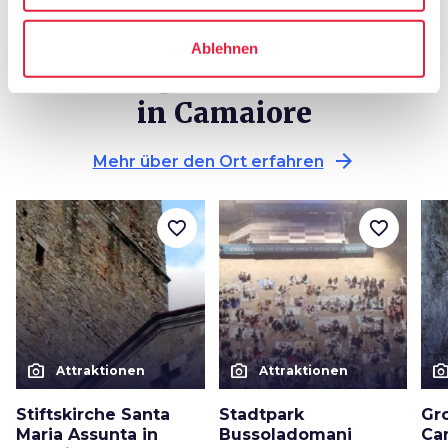
Ablehnen
Sonstige Attraktionen
in Camaiore
arrow_forward
Mehr über den Ort erfahren
favorite_border
favorite_border
photo_camera
photo_camera
photo_cam
Attraktionen
Attraktionen
Stiftskirche Santa
Stadtpark
Gro
Maria Assunta in
Bussoladomani
Ca