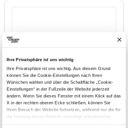
Ihre Privatsphäre ist uns wichtig
Ihre Privatsphäre ist uns wichtig. Aus diesem Grund
directions
können Sie die Cookie-Einstellungen nach Ihren
Wegbeschreibung
Wünschen wählen und über die Schaltfläche „Cookie-
Einstellungen“ in der Fußzeile der Website jederzeit
ändern. Wenn Sie dieses Fenster mit einem Klick auf das
Hinweise
X in der rechten oberen Ecke schließen, können Sie
home
Ihren Besuch der Website fortsetzen, während nur die für
Wo
die Nutzung dieser Website unbedingt erforderlichen
Museo d'Arte Sacra di Camaiore
Cookies auf Ihrem Gerät gespeichert werden. Für alle
Via IV Novembre, 79, 55041 Camaiore LU,