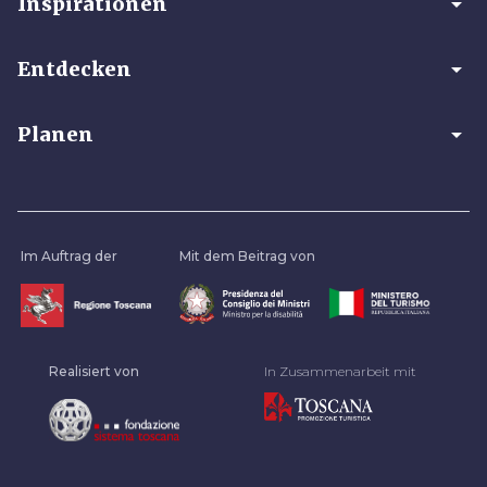
arrow_drop_down
Inspirationen
arrow_drop_down
Entdecken
arrow_drop_down
Planen
Im Auftrag der
Mit dem Beitrag von
Realisiert von
In Zusammenarbeit mit