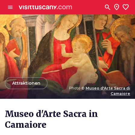
Zum Hauptinhalt
search
location_on
favorite
menu
arrow_back
Attraktionen
Photo ©
Museo d'Arte Sacra di
Camaiore
Photo ©
Museo d'Arte Sacra di Camaiore
Museo d'Arte Sacra in
Camaiore