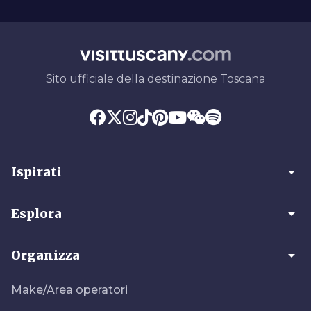
Sito ufficiale della destinazione Toscana
arrow_drop_down
Ispirati
arrow_drop_down
Esplora
arrow_drop_down
Organizza
Make/Area operatori