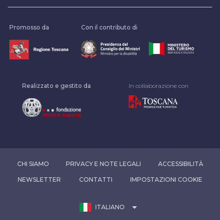
Promosso da
Con il contributo di
Realizzato e gestito da
In collaborazione con
CHI SIAMO
PRIVACY E NOTE LEGALI
ACCESSIBILITÀ
NEWSLETTER
CONTATTI
IMPOSTAZIONI COOKIE
arrow_drop_down
ITALIANO