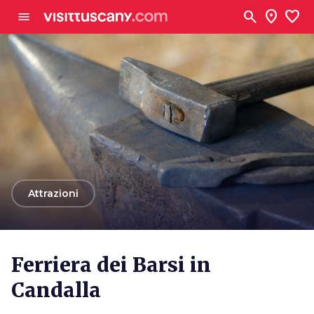
Vai al contenuto principale
search
location_on
favorite
menu
arrow_back
Attrazioni
Ferriera dei Barsi in
Candalla