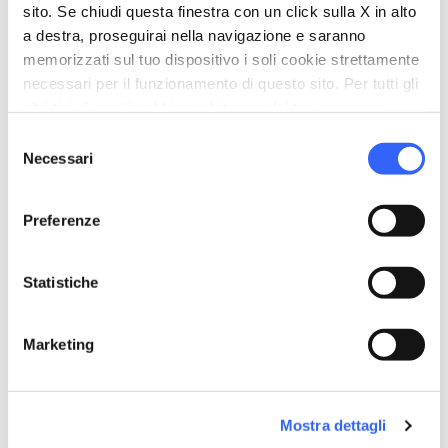
Organizza
sito. Se chiudi questa finestra con un click sulla X in alto
a destra, proseguirai nella navigazione e saranno
hotel
chevron_right
Dove dormire
memorizzati sul tuo dispositivo i soli cookie strettamente
necessari per il funzionamento di questo sito. Per tutti gli
restaurant
chevron_right
Dove mangiare
altri tipi di cookie abbiamo bisogno del tuo consenso.
Selezione
holiday_village
chevron_right
Pacchetti e soggiorni
Necessari
del
consenso
celebration
chevron_right
Esperienze
Preferenze
local_library
chevron_right
Guide e mappe
Statistiche
Marketing
Altre attrazioni a Camaiore
Mostra dettagli
arrow_forward
Scopri di più sulla località