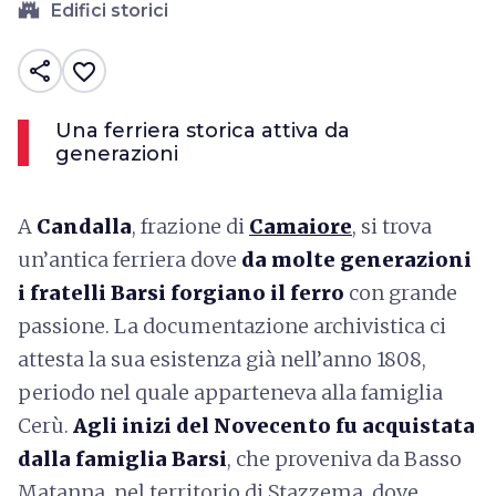
castle
Edifici storici
share
favorite_border
Una ferriera storica attiva da
generazioni
A
Candalla
, frazione di
Camaiore
, si trova
un’antica ferriera dove
da molte generazioni
i
fratelli Barsi forgiano il ferro
con grande
passione. La documentazione archivistica ci
attesta la sua esistenza già nell’anno 1808,
periodo nel quale apparteneva alla famiglia
Cerù.
Agli inizi del Novecento fu acquistata
dalla famiglia Barsi
, che proveniva da Basso
Matanna, nel territorio di Stazzema, dove