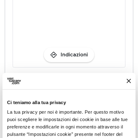
directions
Indicazioni
Informazioni
home
Dove
Ferriera dei Barsi
Ci teniamo alla tua privacy
Via di Candalla, 264, 55041 Camaiore LU,
La tua privacy per noi è importante. Per questo motivo
Italia
puoi scegliere le impostazioni dei cookie in base alle tue
preferenze e modificarle in ogni momento attraverso il
pulsante “Impostazioni cookie” presente nel footer del