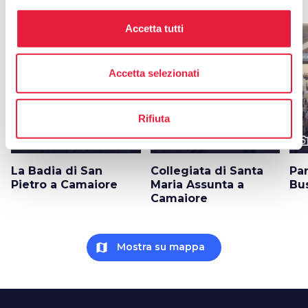
Accetta tutti
favorite_border
favorite_border
Accetta selezionati
Rifiuta
photo_camera
photo_camera
photo_cam
Attrazioni
Attrazioni
La Badia di San
Collegiata di Santa
Pa
Pietro a Camaiore
Maria Assunta a
Bu
Camaiore
map
Mostra su mappa