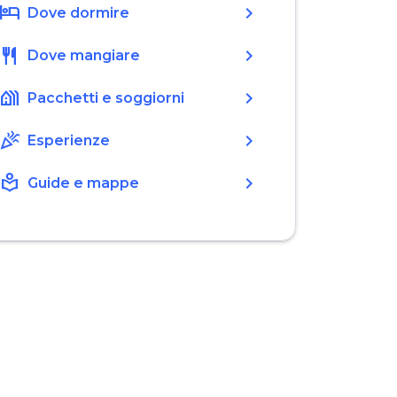
hotel
chevron_right
Dove dormire
restaurant
chevron_right
Dove mangiare
holiday_village
chevron_right
Pacchetti e soggiorni
celebration
chevron_right
Esperienze
local_library
chevron_right
Guide e mappe