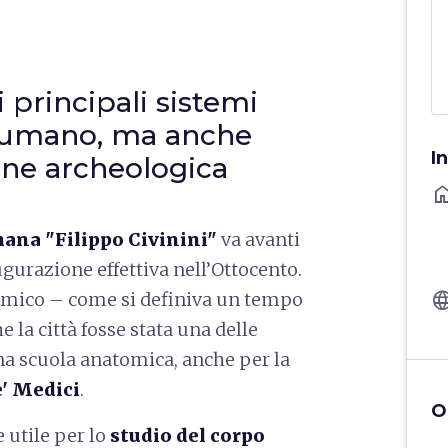
 principali sistemi
o umano, ma anche
I
one archeologica
ho
na "Filippo Civinini"
va avanti
ugurazione effettiva nell’Ottocento.
langu
tomico – come si definiva un tempo
 la città fosse stata una delle
na scuola anatomica, anche per la
e' Medici
.
O
e utile per lo
studio del corpo