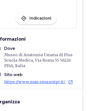
directions
Indicazioni
nformazioni
me
Dove
Museo di Anatomia Umana di Pisa
Scuola Medica, Via Roma 55 56126
PISA, Italia
age
Sito web
https://www.mau.sma.unipi.it/
open_in_new
rganizza