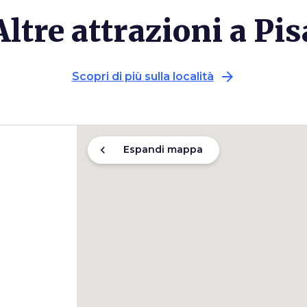
Altre attrazioni a Pis
arrow_forward
Scopri di più sulla località
chevron_left
Espandi mappa