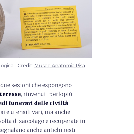
ogica - Credit:
Museo Anatomia Pisa
 due sezioni che espongono
nteresse
, rinvenuti perlopiù
edi funerari delle civiltà
asi e utensili vari, ma anche
lvolta di sarcofago e recuperate in
 segnalano anche antichi resti