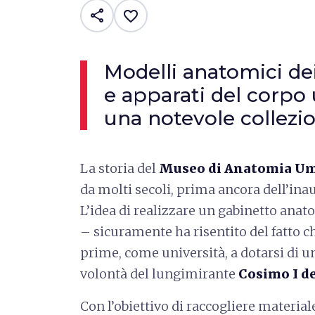
share
favorite_border
Modelli anatomici dei
e apparati del corp
una notevole collezi
La storia del
Museo di Anatomia Uma
da molti secoli, prima ancora dell’ina
L’idea di realizzare un gabinetto ana
– sicuramente ha risentito del fatto che
prime, come università, a dotarsi di u
volontà del lungimirante
Cosimo I d
Con l’obiettivo di raccogliere material