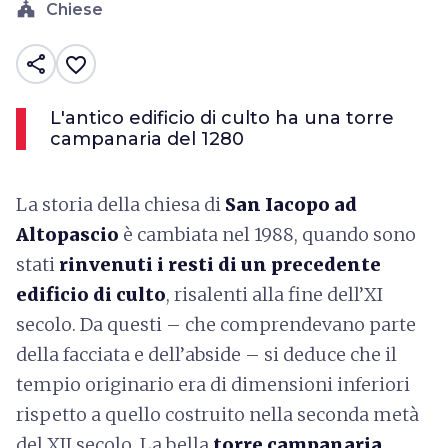
church
Chiese
share
favorite_border
L'antico edificio di culto ha una torre
campanaria del 1280
La storia della chiesa di
San Iacopo ad
Altopascio
è cambiata nel 1988, quando sono
stati
rinvenuti i resti di un precedente
edificio di culto
, risalenti alla fine dell’XI
secolo. Da questi – che comprendevano parte
della facciata e dell’abside – si deduce che il
tempio originario era di dimensioni inferiori
rispetto a quello costruito nella seconda metà
del XII secolo. La bella
torre campanaria