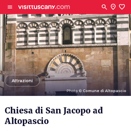
Vai al contenuto principale
search
location_on
favorite
menu
arrow_back
Attrazioni
Photo ©
Comune di Altopascio
Photo ©
Comune di Altopascio
Chiesa di San Jacopo ad
Altopascio