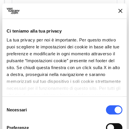
Ci teniamo alla tua privacy
La tua privacy per noi è importante. Per questo motivo
puoi scegliere le impostazioni dei cookie in base alle tue
preferenze e modificarle in ogni momento attraverso il
directions
Indicazioni
pulsante “Impostazioni cookie” presente nel footer del
sito. Se chiudi questa finestra con un click sulla X in alto
a destra, proseguirai nella navigazione e saranno
Informazioni
memorizzati sul tuo dispositivo i soli cookie strettamente
necessari per il funzionamento di questo sito. Per tutti gli
home
Dove
altri tipi di cookie abbiamo bisogno del tuo consenso.
Chiesa di San Jacopo ad Altopascio
Selezione
Via S. Rocco, 11, 55011 Altopascio LU, Italia
Necessari
del
consenso
Preferenze
Organizza