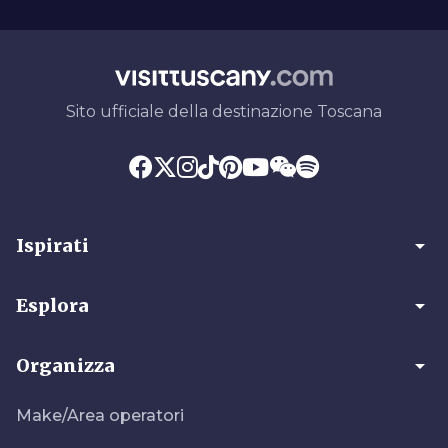
Sito ufficiale della destinazione Toscana
arrow_drop_down
Ispirati
arrow_drop_down
Esplora
arrow_drop_down
Organizza
Make/Area operatori