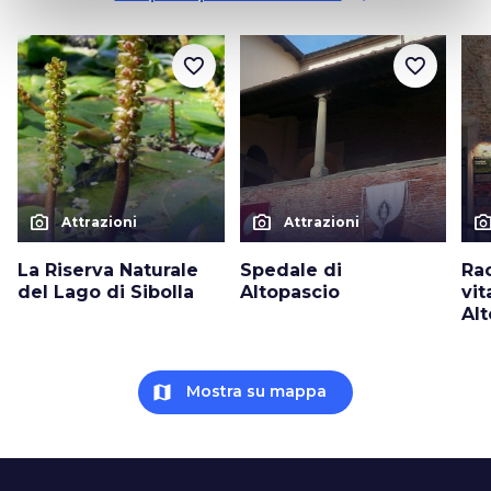
favorite_border
favorite_border
photo_camera
photo_camera
photo_cam
Attrazioni
Attrazioni
La Riserva Naturale
Spedale di
Rac
del Lago di Sibolla
Altopascio
vit
Al
map
Mostra su mappa