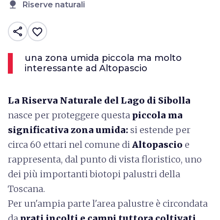
nature
Riserve naturali
share
favorite_border
una zona umida piccola ma molto
interessante ad Altopascio
La Riserva Naturale del Lago di Sibolla
nasce per proteggere questa
piccola ma
significativa zona umida:
si estende per
circa 60 ettari nel comune di
Altopascio
e
rappresenta, dal punto di vista floristico, uno
dei più importanti biotopi palustri della
Toscana.
Per un'ampia parte l'area palustre è circondata
da
prati incolti e campi tuttora coltivati,