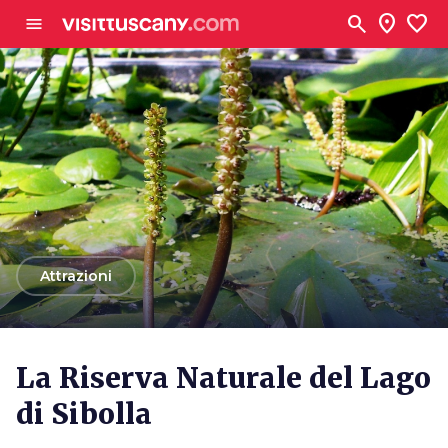
Vai al contenuto principale
search
location_on
favorite
menu
arrow_back
Attrazioni
La Riserva Naturale del Lago
di Sibolla