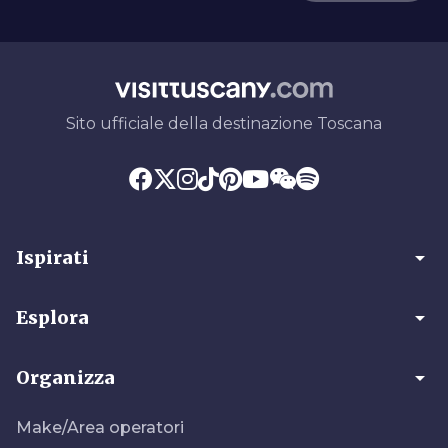
Sito ufficiale della destinazione Toscana
arrow_drop_down
Ispirati
arrow_drop_down
Esplora
arrow_drop_down
Organizza
Make/Area operatori