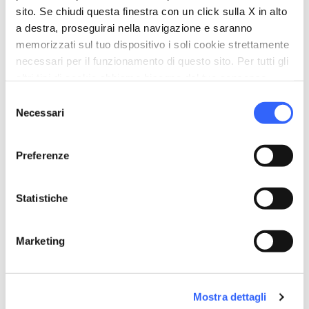
Organizza
sito. Se chiudi questa finestra con un click sulla X in alto
a destra, proseguirai nella navigazione e saranno
hotel
chevron_right
Dove dormire
memorizzati sul tuo dispositivo i soli cookie strettamente
necessari per il funzionamento di questo sito. Per tutti gli
restaurant
chevron_right
Dove mangiare
altri tipi di cookie abbiamo bisogno del tuo consenso.
Selezione
holiday_village
chevron_right
Pacchetti e soggiorni
Necessari
del
consenso
celebration
chevron_right
Esperienze
Preferenze
local_library
chevron_right
Guide e mappe
Statistiche
Marketing
Altre attrazioni a Altopascio
Mostra dettagli