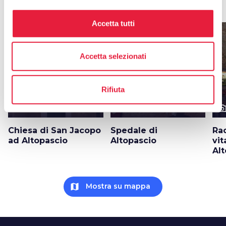
arrow_forward
Scopri di più sulla località
Accetta tutti
favorite_border
favorite_border
Accetta selezionati
Rifiuta
photo_camera
photo_camera
photo_cam
Attrazioni
Attrazioni
Chiesa di San Jacopo
Spedale di
Rac
ad Altopascio
Altopascio
vit
Al
map
Mostra su mappa