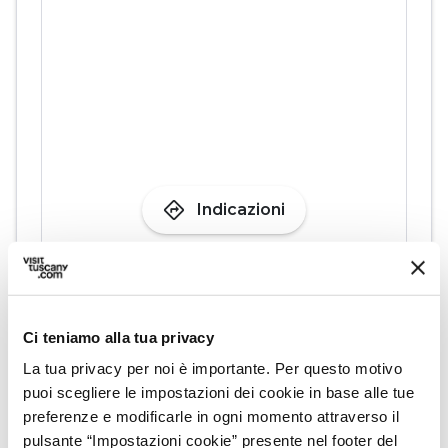
directions
Indicazioni
Informazioni
home
Dove
Ci teniamo alla tua privacy
Altopascio
La tua privacy per noi è importante. Per questo motivo
Via S. Rocco, 11, 55011 Altopascio LU, Italia
puoi scegliere le impostazioni dei cookie in base alle tue
preferenze e modificarle in ogni momento attraverso il
pulsante “Impostazioni cookie” presente nel footer del