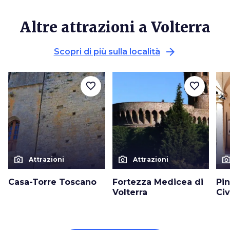
Altre attrazioni a Volterra
arrow_forward
Scopri di più sulla località
favorite_border
favorite_border
photo_camera
photo_camera
photo_cam
Attrazioni
Attrazioni
Casa-Torre Toscano
Fortezza Medicea di
Pi
Volterra
Civ