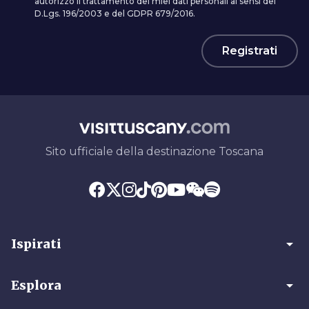
autorizzo il trattamento dei miei dati personali ai sensi del
D.Lgs. 196/2003 e del GDPR 679/2016.
Registrati
Sito ufficiale della destinazione Toscana
arrow_drop_down
Ispirati
arrow_drop_down
Esplora