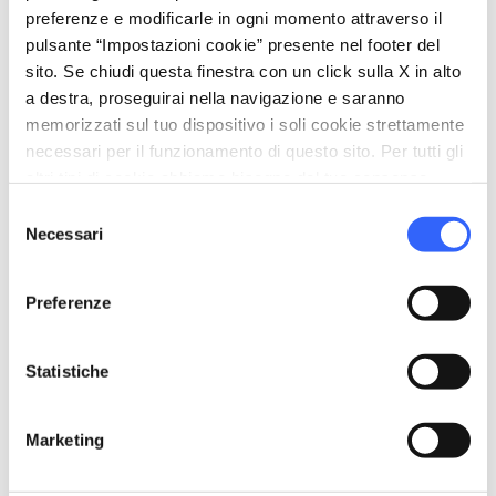
preferenze e modificarle in ogni momento attraverso il
pulsante “Impostazioni cookie” presente nel footer del
sito. Se chiudi questa finestra con un click sulla X in alto
a destra, proseguirai nella navigazione e saranno
memorizzati sul tuo dispositivo i soli cookie strettamente
necessari per il funzionamento di questo sito. Per tutti gli
altri tipi di cookie abbiamo bisogno del tuo consenso.
Selezione
Necessari
del
consenso
Preferenze
directions
Indicazioni
Statistiche
Informazioni
Marketing
home
Dove