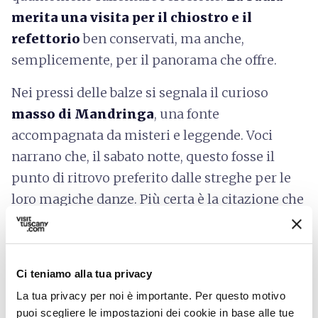
merita una visita per il chiostro e il
refettorio
ben conservati, ma anche,
semplicemente, per il panorama che offre.
Nei pressi delle balze si segnala il curioso
masso di Mandringa
, una fonte
accompagnata da misteri e leggende. Voci
narrano che, il sabato notte, questo fosse il
punto di ritrovo preferito dalle streghe per le
loro magiche danze. Più certa è la citazione che
fa Gabriele D’Annunzio di questo luogo, di cui
spiega l’importanza come sorgente che
alimenta le fonti di Docciola, sempre a
Ci teniamo alla tua privacy
Volterra
.
La tua privacy per noi è importante. Per questo motivo
puoi scegliere le impostazioni dei cookie in base alle tue