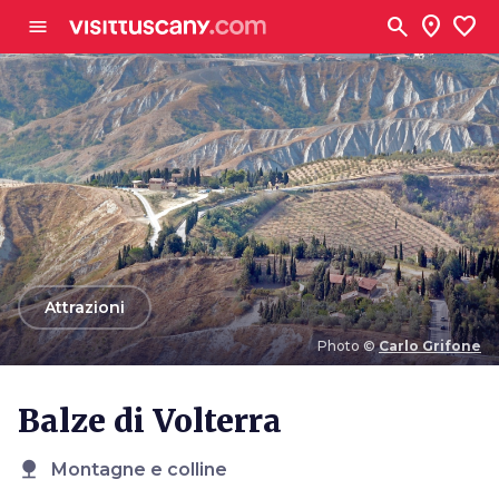
Vai al contenuto principale
search
location_on
favorite
menu
arrow_back
Attrazioni
Photo ©
Carlo Grifone
Photo ©
Carlo Grifone
Balze di Volterra
nature
Montagne e colline