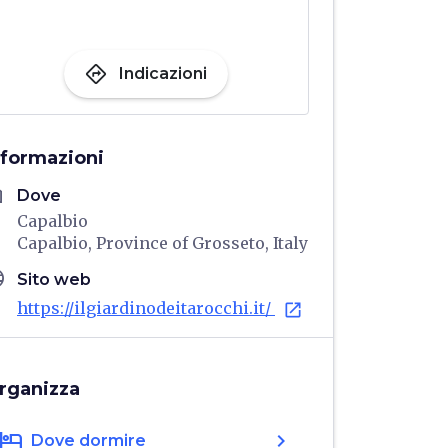
directions
Indicazioni
nformazioni
me
Dove
Capalbio
Capalbio, Province of Grosseto, Italy
age
Sito web
https://ilgiardinodeitarocchi.it/
open_in_new
rganizza
hotel
chevron_right
Dove dormire