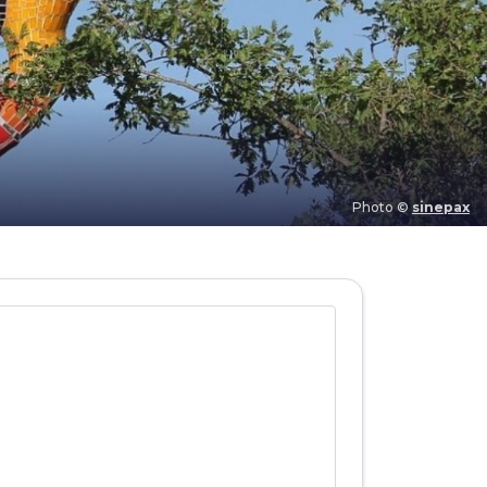
Photo ©
sinepax