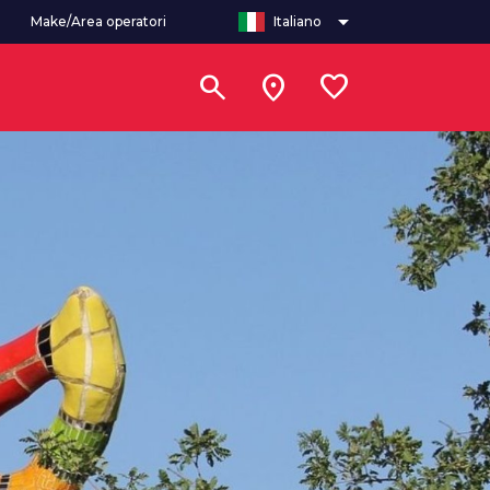
arrow_drop_down
Make/Area operatori
Italiano
search
location_on
favorite