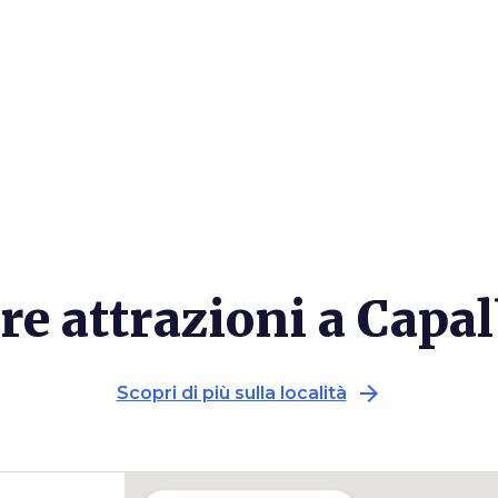
re attrazioni a Capa
arrow_forward
Scopri di più sulla località