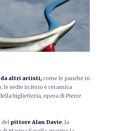
a altri artisti,
come le panche in
, le sedie in ferro e ceramica
ella biglietteria, opera di Pierre
o del
pittore Alan Davie
, la
è di Marina Karella, mentre la