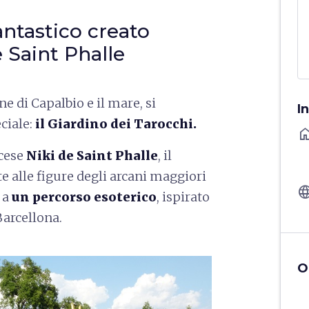
ntastico creato
e Saint Phalle
ine di Capalbio e il mare, si
I
ciale:
il Giardino dei Tarocchi.
ho
ncese
Niki de Saint Phalle
, il
te alle figure degli arcani maggiori
langu
 a
un percorso esoterico
, ispirato
Barcellona.
O