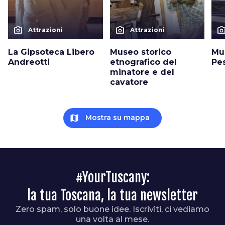
photo_camera
photo_camera
photo_cam
Attrazioni
Attrazioni
La Gipsoteca Libero
Museo storico
Mu
Andreotti
etnografico del
Pe
minatore e del
cavatore
map
Mostra su mappa
#YourTuscany:
la tua Toscana, la tua newsletter
Zero spam, solo buone idee. Iscriviti, ci vediamo
una volta al mese.