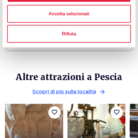
holiday_village
chevron_right
Pacchetti e soggiorni
Accetta selezionati
celebration
chevron_right
Esperienze
local_library
chevron_right
Guide e mappe
Rifiuta
Altre attrazioni a Pescia
arrow_forward
Scopri di più sulla località
favorite_border
favorite_border