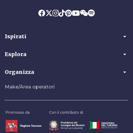
arrow_drop_down
Ispirati
arrow_drop_down
Esplora
arrow_drop_down
Organizza
Make/Area operatori
Promosso da
Con il contributo di