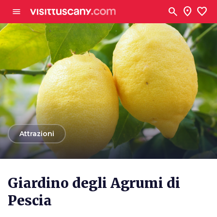
Vai al contenuto principale
search
location_on
favorite
menu
arrow_back
Attrazioni
Giardino degli Agrumi di
Pescia