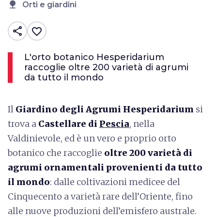
nature
Orti e giardini
share
favorite_border
L'orto botanico Hesperidarium
raccoglie oltre 200 varietà di agrumi
da tutto il mondo
Il
Giardino degli Agrumi
Hesperidarium
si
trova a
Castellare di
Pescia
, nella
Valdinievole, ed è un vero e proprio orto
botanico che raccoglie
oltre 200 varietà di
agrumi ornamentali provenienti da tutto
il mondo
: dalle coltivazioni medicee del
Cinquecento a varietà rare dell’Oriente, fino
alle nuove produzioni dell’emisfero australe.