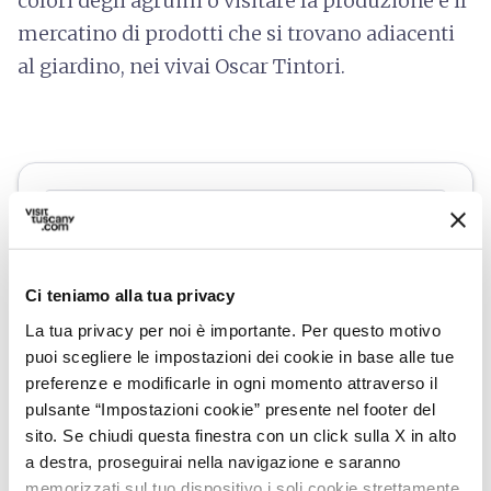
colori degli agrumi o visitare la produzione e il
mercatino di prodotti che si trovano adiacenti
al giardino, nei vivai Oscar Tintori.
Ci teniamo alla tua privacy
La tua privacy per noi è importante. Per questo motivo
puoi scegliere le impostazioni dei cookie in base alle tue
preferenze e modificarle in ogni momento attraverso il
pulsante “Impostazioni cookie” presente nel footer del
sito. Se chiudi questa finestra con un click sulla X in alto
directions
Indicazioni
a destra, proseguirai nella navigazione e saranno
memorizzati sul tuo dispositivo i soli cookie strettamente