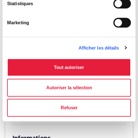
open_in_new
Statistiques
Directions
Marketing
Afficher les détails
Tout autoriser
Autoriser la sélection
Refuser
directions
Directions
Informations