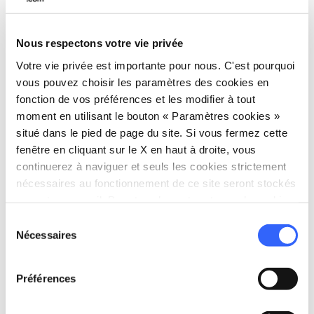
700 mètres et
à Monte la Cima il y a 3 autres
pistes
pour un total de 3 km, tandis qu'à
Nous respectons votre vie privée
Vianova il y a un
terrain d'école
de 750
Votre vie privée est importante pour nous. C'est pourquoi
mètres.
vous pouvez choisir les paramètres des cookies en
fonction de vos préférences et les modifier à tout
Après une journée sur les pistes, cela vaut la
moment en utilisant le bouton « Paramètres cookies »
peine de visiter les
anciens villages de
situé dans le pied de page du site. Si vous fermez cette
fenêtre en cliquant sur le X en haut à droite, vous
montagne
, les villes médiévales où le temps
continuerez à naviguer et seuls les cookies strictement
semble s'être arrêté, et de goûter à la délicieuse
nécessaires au fonctionnement de ce site seront stockés
cuisine traditionnelle
de la région de la
sur votre appareil. Pour tous les autres types de cookies,
Garfagnana.
nous avons besoin de votre consentement.
Sélection
Nécessaires
du
consentement
directions
Comment y arriver
Préférences
Via Vianova, 2, 55030 Vianova LU, Italie