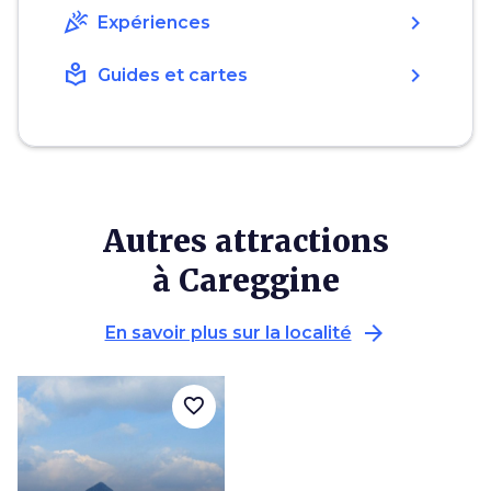
celebration
chevron_right
Expériences
local_library
chevron_right
Guides et cartes
Autres attractions
à Careggine
arrow_forward
En savoir plus sur la localité
favorite_border