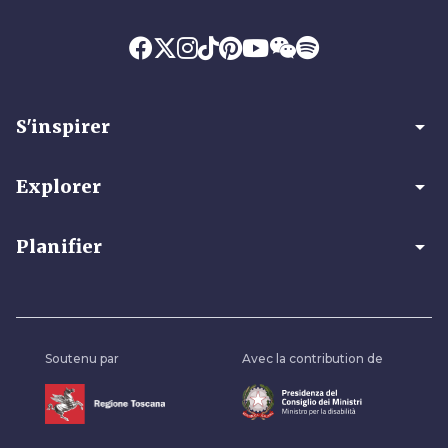
arrow_drop_down
S'inspirer
arrow_drop_down
Explorer
arrow_drop_down
Planifier
Soutenu par
Avec la contribution de