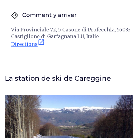
directions
Comment y arriver
Via Provinciale 72, 5 Casone di Profecchia, 55033
Castiglione di Garfagnana LU, Italie
open_in_new
Directions
La station de ski de Careggine