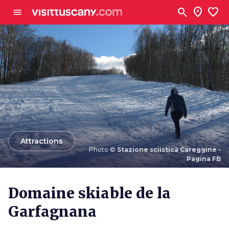
Aller au contenu principal
search
location_on
favorite
menu
arrow_back
Attractions
Photo ©
Stazione sciistica Careggine -
Pagina FB
Photo ©
Stazione sciistica Careggine - Pagina FB
Domaine skiable de la
Garfagnana