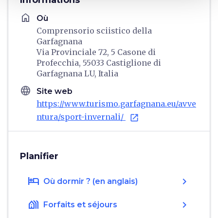
home
Où
Comprensorio sciistico della
Garfagnana
Via Provinciale 72, 5 Casone di
Profecchia, 55033 Castiglione di
Garfagnana LU, Italia
language
Site web
https://www.turismo.garfagnana.eu/avve
ntura/sport-invernali/
open_in_new
Planifier
hotel
chevron_right
Où dormir ? (en anglais)
holiday_village
chevron_right
Forfaits et séjours