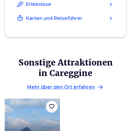
celebration
chevron_right
Erlebnisse
local_library
chevron_right
Karten und Reiseführer
Sonstige Attraktionen
in Careggine
arrow_forward
Mehr über den Ort erfahren
favorite_border