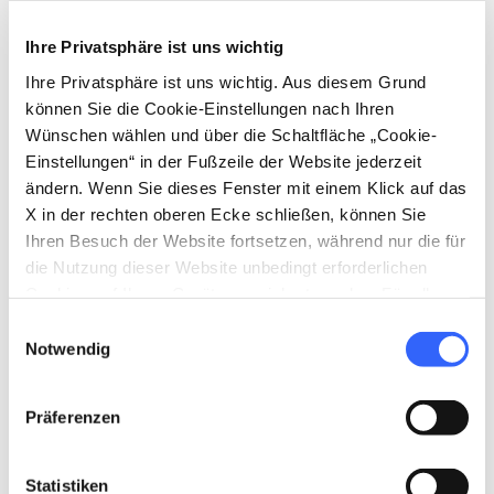
Gesamtlänge, während im Ortsteil Vianova ein
Ihre Privatsphäre ist uns wichtig
750 m langer
Übungshang
zur Verfügung
steht.
Ihre Privatsphäre ist uns wichtig. Aus diesem Grund
können Sie die Cookie-Einstellungen nach Ihren
Nach einem Tag auf der Piste lohnt sich
Wünschen wählen und über die Schaltfläche „Cookie-
Einstellungen“ in der Fußzeile der Website jederzeit
außerdem ein Besuch der
malerischen
ändern. Wenn Sie dieses Fenster mit einem Klick auf das
Bergdörfer
, deren mittelalterliche Ortskerne
X in der rechten oberen Ecke schließen, können Sie
häufig noch original erhalten sind. Dabei sollte
Ihren Besuch der Website fortsetzen, während nur die für
man unbedingt die köstlichen Gerichte
die Nutzung dieser Website unbedingt erforderlichen
Cookies auf Ihrem Gerät gespeichert werden. Für alle
der
einheimischen Küche
der Garfagnana
anderen Arten von Cookies benötigen wir Ihre
Einwilligungsauswahl
probieren.
Zustimmung.
Notwendig
Präferenzen
directions
Ankommen
Via Vianova, 2, 55030 Vianova LU, Italie
Statistiken