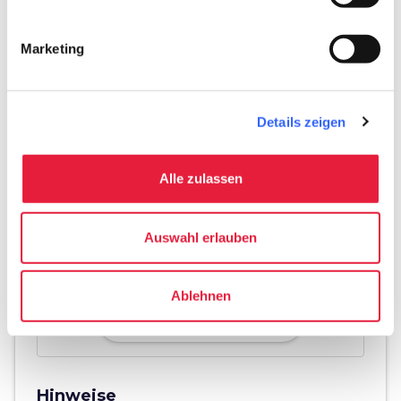
open_in_new
Wegbeschreibung
Marketing
Details zeigen
Alle zulassen
Auswahl erlauben
Ablehnen
directions
Wegbeschreibung
Hinweise