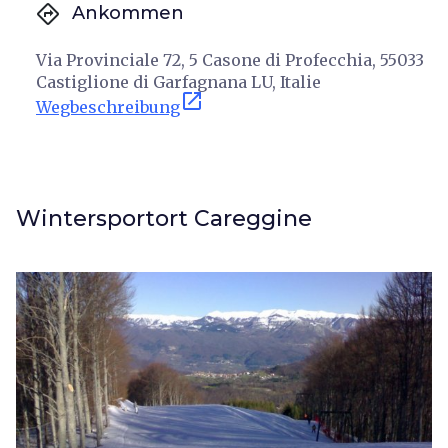
directions
Ankommen
Via Provinciale 72, 5 Casone di Profecchia, 55033
Castiglione di Garfagnana LU, Italie
open_in_new
Wegbeschreibung
Wintersportort Careggine