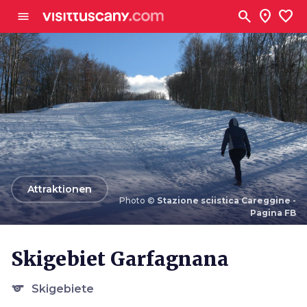
Zum Hauptinhalt
search
location_on
favorite
menu
arrow_back
Attraktionen
Photo ©
Stazione sciistica Careggine -
Pagina FB
Photo ©
Stazione sciistica Careggine - Pagina FB
Skigebiet Garfagnana
sports
Skigebiete