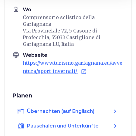
home
Wo
Comprensorio sciistico della
Garfagnana
Via Provinciale 72, 5 Casone di
Profecchia, 55033 Castiglione di
Garfagnana LU, Italia
language
Webseite
https://www.turismo.garfagnana.eu/avve
ntura/sport-invernali/
open_in_new
Planen
hotel
chevron_right
Übernachten (auf Englisch)
holiday_village
chevron_right
Pauschalen und Unterkünfte