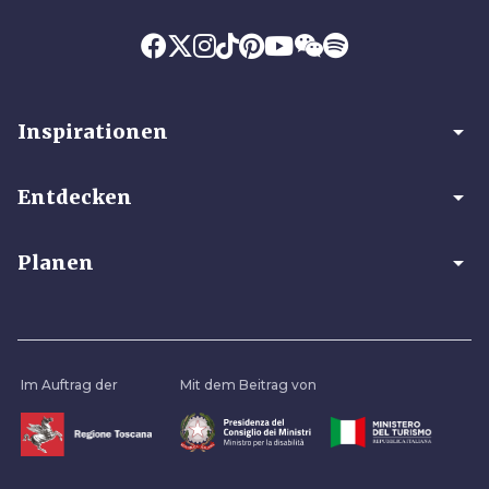
arrow_drop_down
Inspirationen
arrow_drop_down
Entdecken
arrow_drop_down
Planen
Im Auftrag der
Mit dem Beitrag von