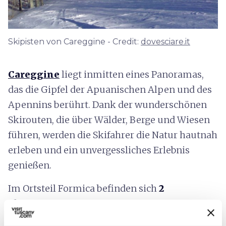
Skipisten von Careggine - Credit:
dovesciare.it
Careggine
liegt inmitten eines Panoramas,
das die Gipfel der Apuanischen Alpen und des
Apennins berührt. Dank der wunderschönen
Skirouten, die über Wälder, Berge und Wiesen
führen, werden die Skifahrer die Natur hautnah
erleben und ein unvergessliches Erlebnis
genießen.
Im Ortsteil Formica befinden sich
2
Skipisten
von insgesamt 700 m Länge,
am
Monte la Cima weitere 3 Pisten
von 3 km