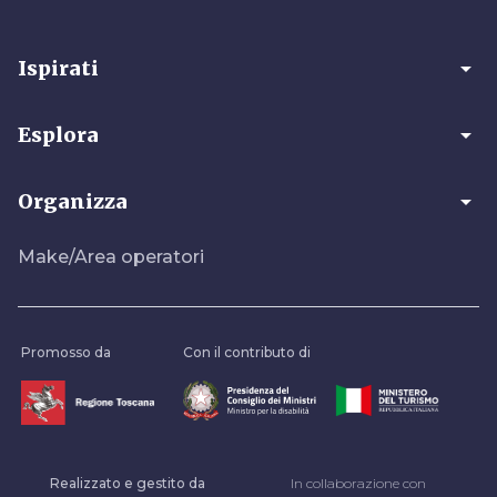
arrow_drop_down
Ispirati
arrow_drop_down
Esplora
arrow_drop_down
Organizza
Make/Area operatori
Promosso da
Con il contributo di
Realizzato e gestito da
In collaborazione con