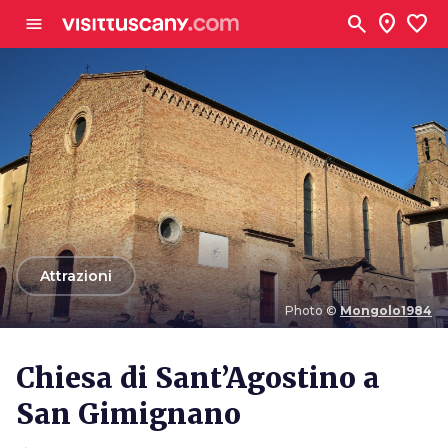
Vai al contenuto principale
search
location_on
favorite
menu
arrow_back
Attrazioni
Photo ©
Mongolo1984
Photo ©
Mongolo1984
Chiesa di Sant’Agostino a
San Gimignano