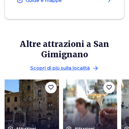
local_library
chevron_right
Guide e mappe
Altre attrazioni a San
Gimignano
arrow_forward
Scopri di più sulla località
favorite_border
favorite_border
photo_camera
photo_camera
photo_cam
Attrazioni
Attrazioni