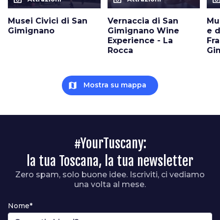
Musei Civici di San
Vernaccia di San
Mu
Gimignano
Gimignano Wine
e d
Experience - La
Fr
Rocca
Gi
map
Mostra su mappa
#YourTuscany:
la tua Toscana, la tua newsletter
Zero spam, solo buone idee. Iscriviti, ci vediamo
una volta al mese.
Nome*