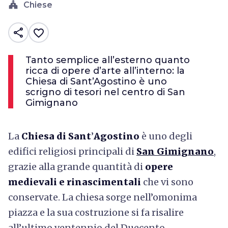
church
Chiese
share
favorite_border
Tanto semplice all’esterno quanto
ricca di opere d’arte all’interno: la
Chiesa di Sant’Agostino è uno
scrigno di tesori nel centro di San
Gimignano
La
Chiesa di Sant
’
Agostino
è uno degli
edifici religiosi principali di
San Gimignano
,
grazie alla grande quantità di
opere
medievali e rinascimentali
che vi sono
conservate. La chiesa sorge nell’omonima
piazza e la sua costruzione si fa risalire
all’ultimo ventennio del Duecento.