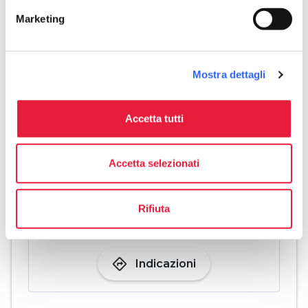
San Gregorio su un lato, e i santi Gimignano,
Marketing
Lucia e Nicola sull’altro.
Mostra dettagli
Accetta tutti
Accetta selezionati
Rifiuta
directions
Indicazioni