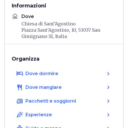
Informazioni
home
Dove
Chiesa di Sant’Agostino
Piazza Sant'Agostino, 10, 53037 San
Gimignano SI, Italia
Organizza
hotel
chevron_right
Dove dormire
restaurant
chevron_right
Dove mangiare
holiday_village
chevron_right
Pacchetti e soggiorni
celebration
chevron_right
Esperienze