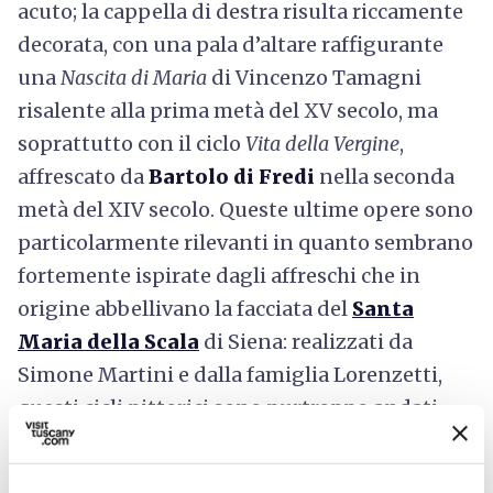
acuto; la cappella di destra risulta riccamente
decorata, con una pala d’altare raffigurante
una
Nascita di Maria
di Vincenzo Tamagni
risalente alla prima metà del XV secolo, ma
soprattutto con il ciclo
Vita della Vergine
,
affrescato da
Bartolo di Fredi
nella seconda
metà del XIV secolo. Queste ultime opere sono
particolarmente rilevanti in quanto sembrano
fortemente ispirate dagli affreschi che in
origine abbellivano la facciata del
Santa
Maria della Scala
di Siena: realizzati da
Simone Martini e dalla famiglia Lorenzetti,
questi cicli pittorici sono purtroppo andati
perduti.
Anche la controfacciata della chiesa, dove si