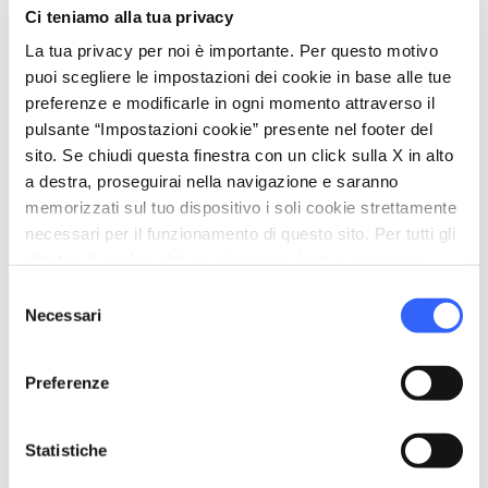
Ci teniamo alla tua privacy
trova l’ingresso, è decorata da tre archi,
La tua privacy per noi è importante. Per questo motivo
speculari a quelli che decorano la parete finale
puoi scegliere le impostazioni dei cookie in base alle tue
della chiesa. Il portone, in posizione centrale,
preferenze e modificarle in ogni momento attraverso il
risulta infatti sormontato da un arco a sesto
pulsante “Impostazioni cookie” presente nel footer del
sito. Se chiudi questa finestra con un click sulla X in alto
acuto, mentre le due cappelle laterali da archi
a destra, proseguirai nella navigazione e saranno
a tutto sesto. A sinistra dell’ingresso, lo
memorizzati sul tuo dispositivo i soli cookie strettamente
spazio dedicato a San Bartolo
è di
necessari per il funzionamento di questo sito. Per tutti gli
particolare interesse artistico: oltre all’altare
altri tipi di cookie abbiamo bisogno del tuo consenso.
in marmo realizzato nel XV secolo da
Selezione
Necessari
del
Benedetto da Maiano, la cappella conserva il
consenso
pavimento originale in mattonelle di
Preferenze
maiolica
, opera di
Andrea della Robbia
. Gli
affreschi alle pareti rappresentano
Statistiche
Sant’Ambrogio, Sant’Agostino, San Girolamo e