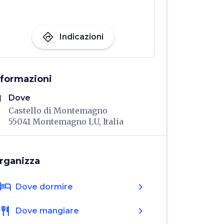
directions
Indicazioni
nformazioni
me
Dove
Castello di Montemagno
55041 Montemagno LU, Italia
rganizza
hotel
chevron_right
Dove dormire
restaurant
chevron_right
Dove mangiare