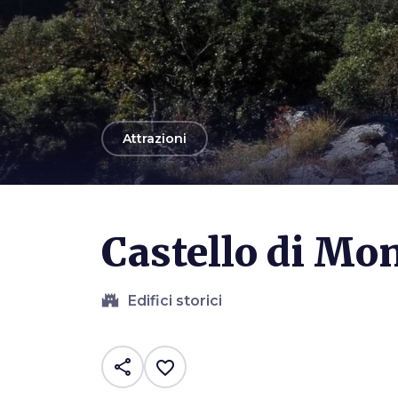
arrow_back
Attrazioni
Castello di M
castle
Edifici storici
share
favorite_border