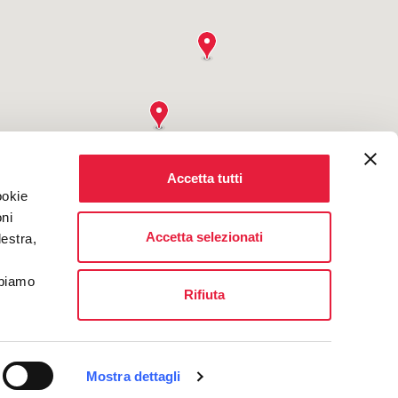
Accetta tutti
ookie
oni
Accetta selezionati
destra,
bbiamo
Rifiuta
Mostra dettagli