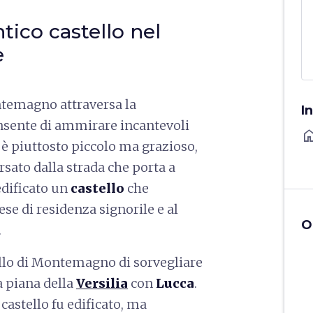
tico castello nel
e
temagno attraversa la
I
onsente di ammirare incantevoli
ho
è piuttosto piccolo ma grazioso,
rsato dalla strada che porta a
edificato un
castello
che
se di residenza signorile e al
O
.
ello di Montemagno di sorvegliare
 piana della
Versilia
con
Lucca
.
astello fu edificato, ma