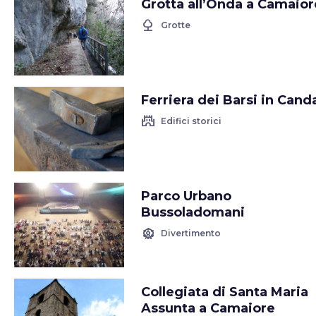
Grotta all’Onda a Camaior
nature
Grotte
Ferriera dei Barsi in Canda
castle
Edifici storici
Parco Urbano
Bussoladomani
attractions
Divertimento
Collegiata di Santa Maria
Assunta a Camaiore