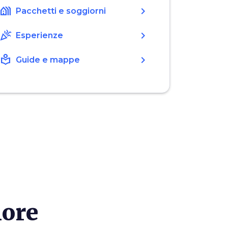
holiday_village
chevron_right
Pacchetti e soggiorni
celebration
chevron_right
Esperienze
local_library
chevron_right
Guide e mappe
iore