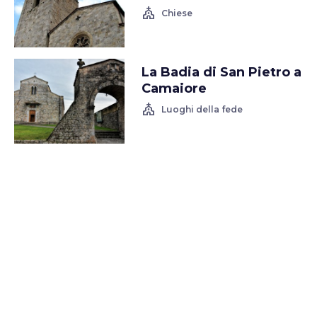
church
Chiese
La Badia di San Pietro a
Camaiore
church
Luoghi della fede