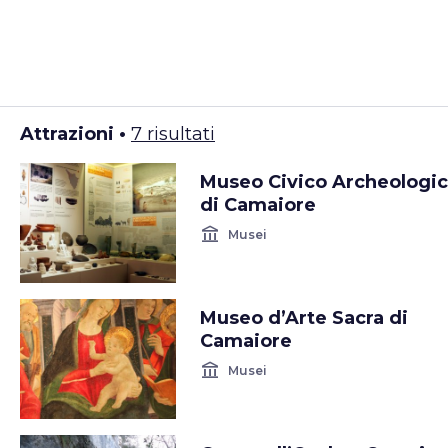
Attrazioni •
7 risultati
Museo Civico Archeologi
di Camaiore
account_balance
Musei
Museo d’Arte Sacra di
Camaiore
account_balance
Musei