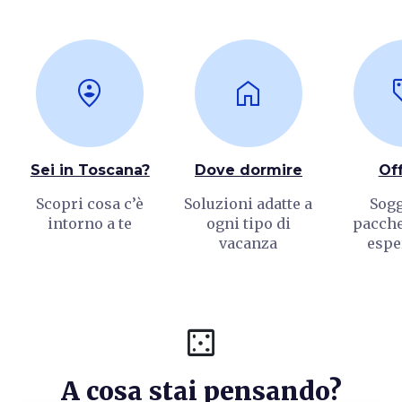
person_pin_circle
home
loc
Sei in Toscana?
Dove dormire
Of
Scopri cosa c’è
Soluzioni adatte a
Sogg
intorno a te
ogni tipo di
pacchet
vacanza
espe
casino
A cosa stai pensando?