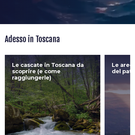
Adesso in Toscana
Le cascate in Toscana da
Le aree 
scoprire (e come
del pat
raggiungerle)