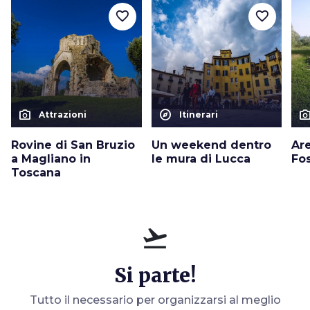
favorite_border
favorite_border
photo_camera
explore
photo_cam
Attrazioni
Itinerari
Rovine di San Bruzio
Un weekend dentro
Ar
a Magliano in
le mura di Lucca
Fo
Toscana
flight_takeoff
Si parte!
Tutto il necessario per organizzarsi al meglio