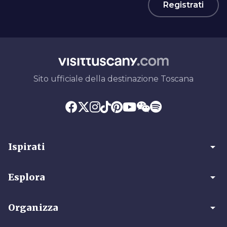
Registrati
Sito ufficiale della destinazione Toscana
arrow_drop_down
Ispirati
arrow_drop_down
Esplora
arrow_drop_down
Organizza