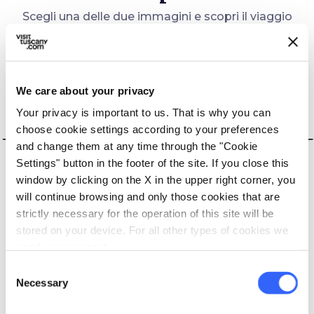
Scegli una delle due immagini e scopri il viaggio
che fa per te
We care about your privacy
Your privacy is important to us. That is why you can
Fare il pieno
choose cookie settings according to your preferences
Rigenerarmi
di
e ricaricarmi
and change them at any time through the "Cookie
movimento
Settings" button in the footer of the site. If you close this
window by clicking on the X in the upper right corner, you
will continue browsing and only those cookies that are
strictly necessary for the operation of this site will be
stored on your device. For all other types of cookies we
need your consent.
question_mark
question_mark
question_mark
question_mark
question_mark
Consent
Necessary
Selection