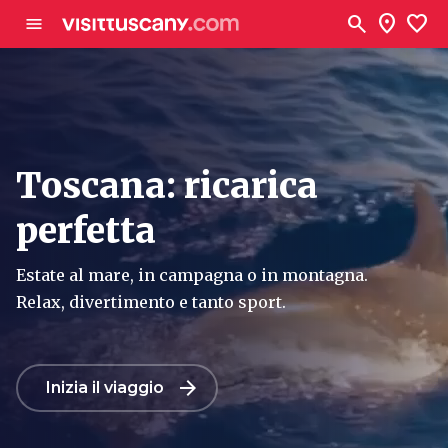
Vai al contenuto principale
search
location_on
favorite
menu
Toscana: ricarica
perfetta
Estate al mare, in campagna o in montagna.
Relax, divertimento e tanto sport.
arrow_forward
Inizia il viaggio