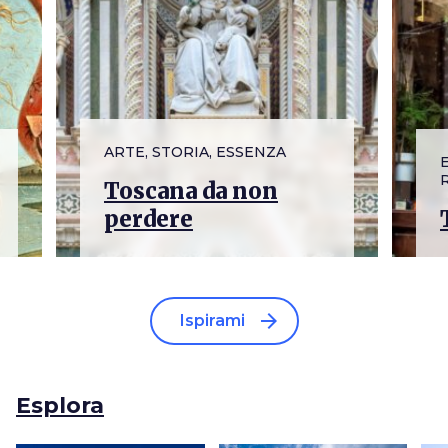
ARTE, STORIA, ESSENZA
Toscana da non
perdere
arrow_forward
Ispirami
Esplora