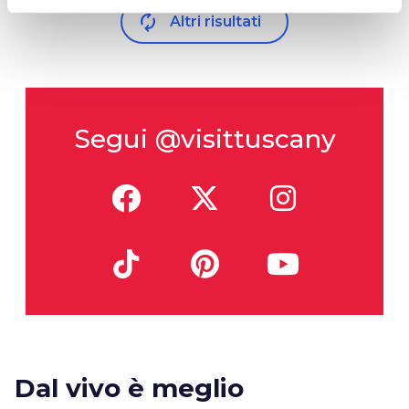
autorenew
Altri risultati
Segui @visittuscany
Dal vivo è meglio