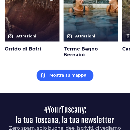
photo_camera
photo_camera
photo_cam
Attrazioni
Attrazioni
Orrido di Botri
Terme Bagno
Ca
Bernabò
map
Mostra su mappa
#YourTuscany:
la tua Toscana, la tua newsletter
Zero spam, solo buone idee. Iscriviti, ci vediamo