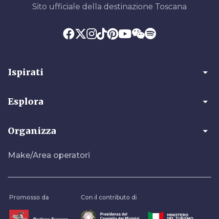
Sito ufficiale della destinazione Toscana
arrow_drop_down
Ispirati
arrow_drop_down
Esplora
arrow_drop_down
Organizza
Make/Area operatori
Promosso da
Con il contributo di