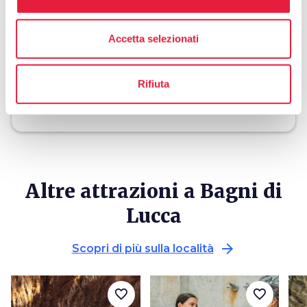
holiday_village
chevron_right
Pacchetti e soggiorni
Accetta selezionati
celebration
chevron_right
Esperienze
Rifiuta
local_library
chevron_right
Guide e mappe
Altre attrazioni a Bagni di
Lucca
arrow_forward
Scopri di più sulla località
favorite_border
favorite_border