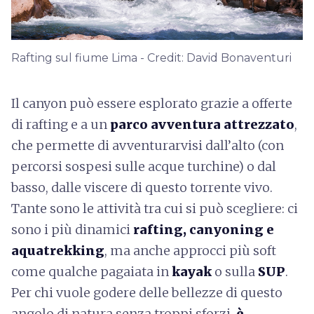
Rafting sul fiume Lima - Credit: David Bonaventuri
Il canyon può essere esplorato grazie a offerte
di rafting e a un
parco avventura attrezzato
,
che permette di avventurarvisi dall’alto (con
percorsi sospesi sulle acque turchine) o dal
basso, dalle viscere di questo torrente vivo.
Tante sono le attività tra cui si può scegliere: ci
sono i più dinamici
rafting, canyoning e
aquatrekking
, ma anche approcci più soft
come qualche pagaiata in
kayak
o sulla
SUP
.
Per chi vuole godere delle bellezze di questo
angolo di natura senza troppi sforzi,
è