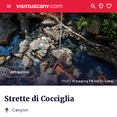
Vai al contenuto principale
search
location_on
favorite
menu
arrow_back
Attrazioni
Photo ©
pagina FB Val Di Lima
Photo ©
pagina FB Val Di Lima
Strette di Cocciglia
nature
Canyon