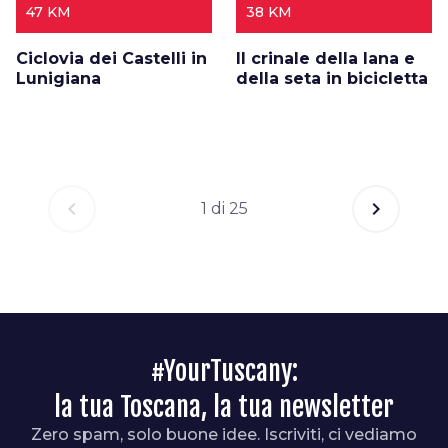
47 KM
38 KM
Ciclovia dei Castelli in
Il crinale della lana e
Lunigiana
della seta in bicicletta
chevron_left
chevron_right
1 di 25
#YourTuscany:
la tua Toscana, la tua newsletter
Zero spam, solo buone idee. Iscriviti, ci vediamo