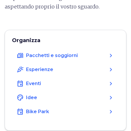
aspettando proprio il vostro sguardo.
Organizza
holiday_village
chevron_right
Pacchetti e soggiorni
celebration
chevron_right
Esperienze
event
chevron_right
Eventi
color_lens
chevron_right
Idee
event
chevron_right
Bike Park