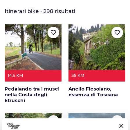
Itinerari bike • 298 risultati
favorite_border
favorite_border
14.5 KM
35 KM
Pedalando tra i musei
Anello Fiesolano,
nella Costa degli
essenza di Toscana
Etruschi
favorite_border
favorite_border