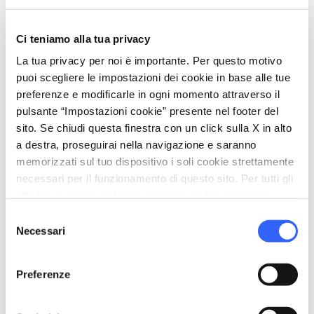
Ci teniamo alla tua privacy
La tua privacy per noi è importante. Per questo motivo
puoi scegliere le impostazioni dei cookie in base alle tue
68.8 KM
22 KM
preferenze e modificarle in ogni momento attraverso il
pulsante “Impostazioni cookie” presente nel footer del
Di qua e di là dalla
Nelle foreste dei
Valdelsa in bicicletta
monaci
sito. Se chiudi questa finestra con un click sulla X in alto
a destra, proseguirai nella navigazione e saranno
memorizzati sul tuo dispositivo i soli cookie strettamente
favorite_border
favorite_border
necessari per il funzionamento di questo sito. Per tutti gli
altri tipi di cookie abbiamo bisogno del tuo consenso.
Selezione
Necessari
del
consenso
Preferenze
46 KM
51.1 KM
Passo del Cerreto, nel
In bici alla scoperta