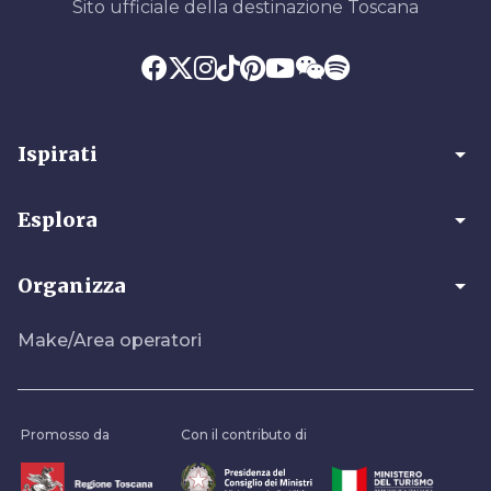
Sito ufficiale della destinazione Toscana
arrow_drop_down
Ispirati
arrow_drop_down
Esplora
arrow_drop_down
Organizza
Make/Area operatori
Promosso da
Con il contributo di