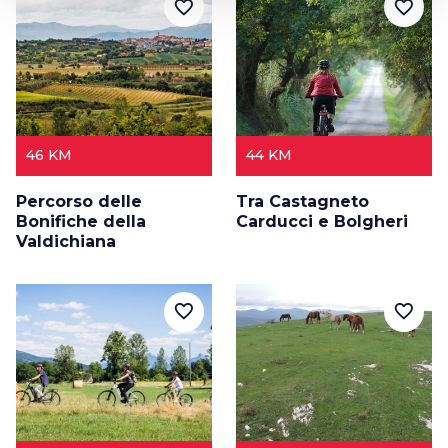
favorite_border
favorite_border
46 KM
44 KM
Percorso delle
Tra Castagneto
Bonifiche della
Carducci e Bolgheri
Valdichiana
favorite_border
favorite_border