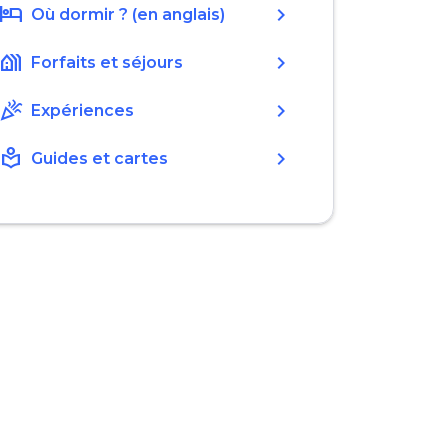
hotel
chevron_right
Où dormir ? (en anglais)
holiday_village
chevron_right
Forfaits et séjours
celebration
chevron_right
Expériences
local_library
chevron_right
Guides et cartes