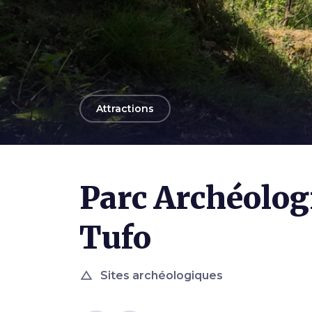
arrow_back
Attractions
Photo ©
Marta Mancini
Parc Archéologi
Tufo
change_history
Sites archéologiques