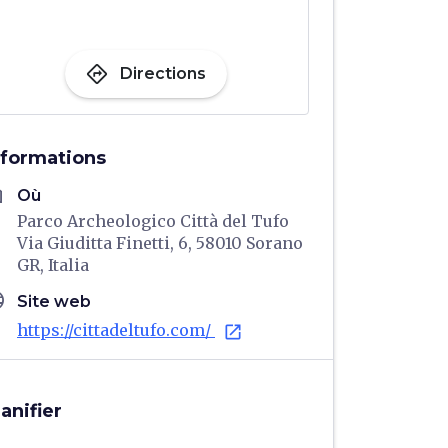
directions
Directions
nformations
me
Où
Parco Archeologico Città del Tufo
Via Giuditta Finetti, 6, 58010 Sorano
GR, Italia
age
Site web
https://cittadeltufo.com/
open_in_new
lanifier