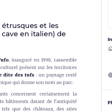
 étrusques et les
cave en italien) de
I
ho
Tufo
, inauguré en 1998, rassemble
ulturel présent sur les territoires
langu
e dite des tufs
: un paysage resté
canique qui donne son nom au parc.
nts concernent certainement la
ts bâtiments datant de l’antiquité
P
 tels que des châteaux, des sites