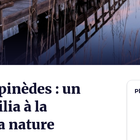
 pinèdes : un
P
lia à la
a nature