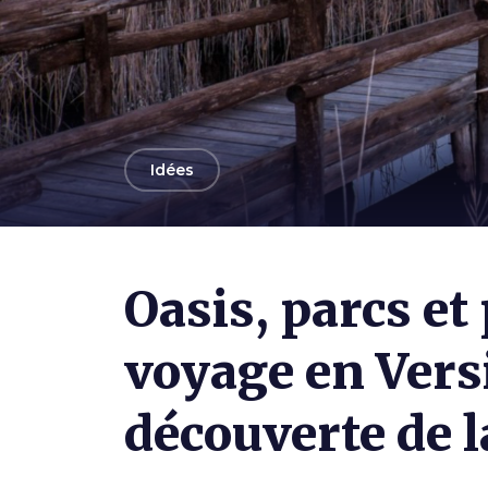
arrow_back
Idées
Photo ©
Shutterstock.com / Robertonencini
Oasis, parcs et
voyage en Versi
découverte de l