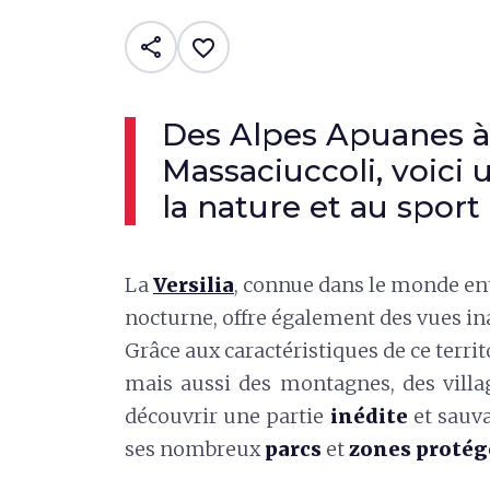
share
favorite_border
Des Alpes Apuanes à 
Massaciuccoli, voici u
la nature et au sport
La
Versilia
, connue dans le monde ent
nocturne, offre également des vues in
Grâce aux caractéristiques de ce terri
mais aussi des montagnes, des villag
découvrir une partie
inédite
et sauva
ses nombreux
parcs
et
zones protég