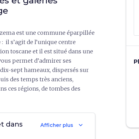
iés et galeries
ge
azzema est une commune éparpillée
e
: il s’agit de l’unique centre
n toscane et il est situé dans une
vous permet d’admirer ses
P
dix-sept hameaux, dispersés sur
uis des temps très anciens,
s ces régions, de tombes des
et dans
expand_more
Afficher plus