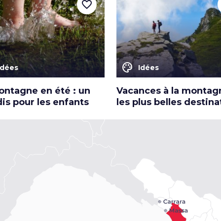
favorite_border
color_lens
Idées
Idées
ontagne en été : un
Vacances à la montagn
is pour les enfants
les plus belles destina