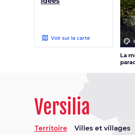
Idées
map
Voir sur la carte
color_lens
La m
parad
Versilia
Territoire
Villes et villages