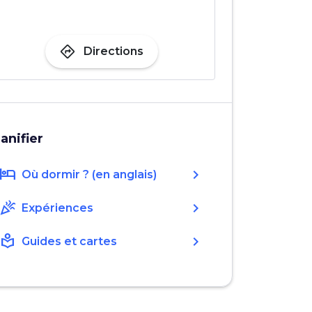
directions
Directions
lanifier
hotel
chevron_right
Où dormir ? (en anglais)
celebration
chevron_right
Expériences
local_library
chevron_right
Guides et cartes