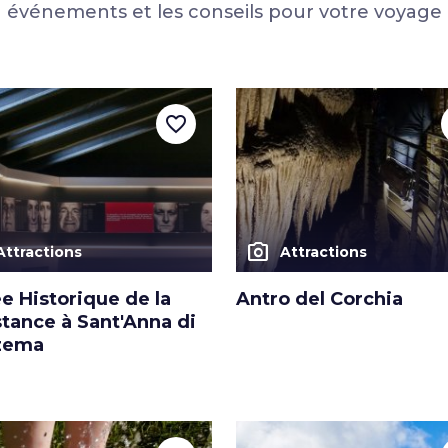
résistance et
en broyant
événements et les conseils pour votre voyage
sont produits
e d’or de la
favorite_border
photo_camera
Attractions
Attractions
e Historique de la
Antro del Corchia
tance à Sant'Anna di
zema