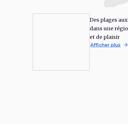
Des plages au
dans une régio
et de plaisir
arrow_forwa
Afficher plus