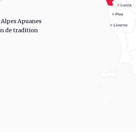
x Alpes Apuanes
n de tradition
rd