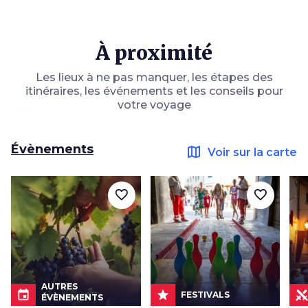
À proximité
Les lieux à ne pas manquer, les étapes des
itinéraires, les événements et les conseils pour
votre voyage
Évènements
map
Voir sur la carte
favorite_border
favorite_border
AUTRES
event
star
FESTIVALS
ÉVÈNEMENTS