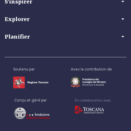
arrow_drop_down
S'inspirer
arrow_drop_down
Explorer
arrow_drop_down
Planifier
Soutenu par
Avec la contribution de
Conçu et géré par
En collaboration avec