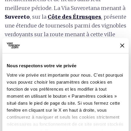
meilleure période. La Via Suveretana menant à
Suvereto
, sur la
Côte des Étrusques
, présente
une étendue de tournesols parmi des vignobles
verdoyants sur la route menant à cette ville
superbe.
Plus au sud, le
parc de l’Uccellina
à Alberese
(Grosseto) est un autre endroit où l’on peut se
Nous respectons votre vie privée
perdre dans une mer dorée.
Votre vie privée est importante pour nous. C'est pourquoi
vous pouvez choisir les paramètres des cookies en
fonction de vos préférences et les modifier à tout
moment en utilisant le bouton « Paramètres cookies »
situé dans le pied de page du site. Si vous fermez cette
fenêtre en cliquant sur le X en haut à droite, vous
continuerez à naviguer et seuls les cookies strictement
nécessaires au fonctionnement de ce site seront stockés
sur votre appareil. Pour tous les autres types de cookies,