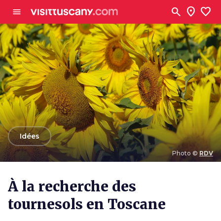
Aller au contenu principal
search
location_on
favorite
menu
arrow_back
Idées
Photo ©
RDV
Photo ©
RDV
À la recherche des
tournesols en Toscane