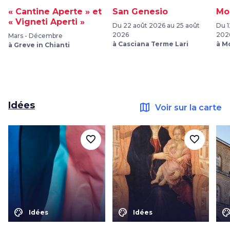
« Cantine Aperte » et
San Genesio
Mo
« Vigneti Aperti »
Du 22 août 2026 au 25 août
Du 1
2026
202
Mars - Décembre
à Casciana Terme Lari
à M
à Greve in Chianti
Idées
map
Voir sur la carte
favorite_border
favorite_border
color_lens
color_lens
color_le
Idées
Idées