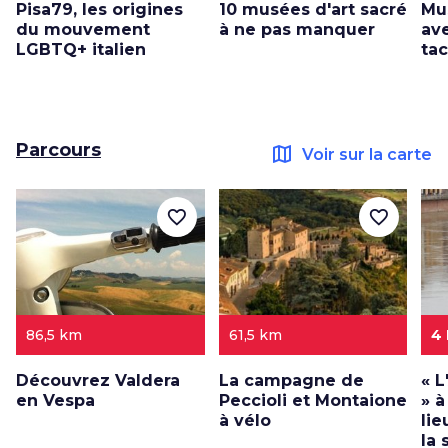
Pisa79, les origines
10 musées d'art sacré
Mu
du mouvement
à ne pas manquer
av
LGBTQ+ italien
tac
Parcours
map
Voir sur la carte
favorite_border
favorite_border
86,5 km
61,5 km
4
Découvrez Valdera
La campagne de
« 
en Vespa
Peccioli et Montaione
» à
à vélo
li
la 