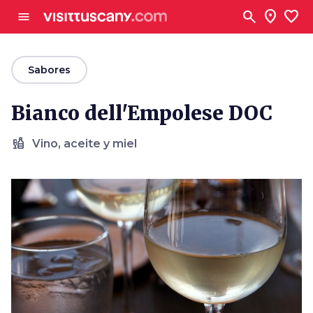
Ve al contenido principal
search
location_on
favorite
menu
arrow_back
Sabores
Bianco dell'Empolese DOC
liquor
Vino, aceite y miel