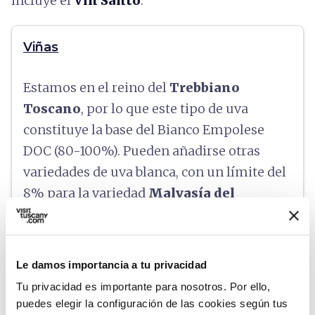
incluye el
Vin Santo
.
Viñas
Estamos en el reino del
Trebbiano
Toscano
, por lo que este tipo de uva
constituye la base del Bianco Empolese
DOC (80-100%). Pueden añadirse otras
variedades de uva blanca, con un límite del
8% para la variedad
Malvasía del
Chianti
. El rendimiento no puede superar
los 120 quintales por hectárea.
Le damos importancia a tu privacidad
Tu privacidad es importante para nosotros. Por ello,
puedes elegir la configuración de las cookies según tus
expand_more
Características organolépticas