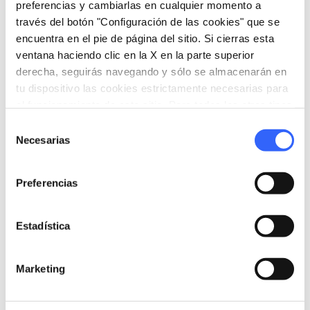
preferencias y cambiarlas en cualquier momento a
través del botón "Configuración de las cookies" que se
encuentra en el pie de página del sitio. Si cierras esta
expand_more
Gastronomía
ventana haciendo clic en la X en la parte superior
derecha, seguirás navegando y sólo se almacenarán en
tu dispositivo las cookies estrictamente necesarias para
el funcionamiento de este sitio. Para todos los otros tipos
de cookies necesitamos tu consentimiento.
category
Selección
Categoría
Necesarias
de
Vino, aceite y miel
consentimiento
place
Origen
Preferencias
Empoli, Cerreto Guidi, Fucecchio, Vinci,
Montelupo Fiorentino, Capraia e Limite
stars
Estadística
Denominación
DOC
home
Marketing
Consorcio de referencia
Ente di Tutela dei Vini Tipici di Empoli e
della Valdelsa