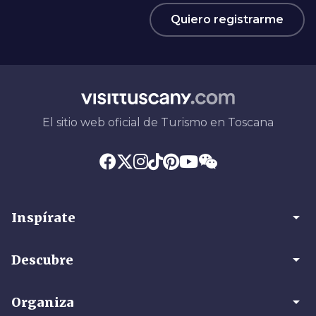
Quiero registrarme
El sitio web oficial de Turismo en Toscana
arrow_drop_down
Inspírate
arrow_drop_down
Descubre
arrow_drop_down
Organiza