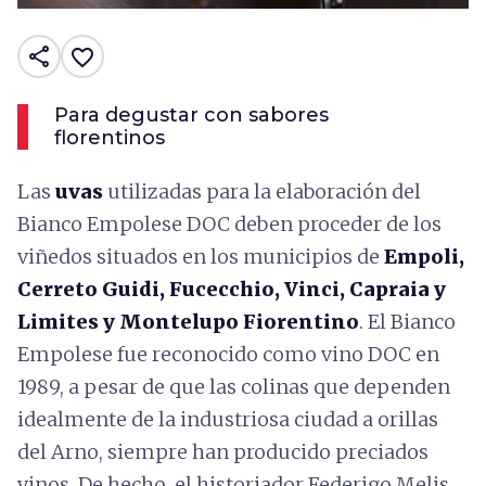
share
favorite_border
Para degustar con sabores
florentinos
Las
uvas
utilizadas para la elaboración del
Bianco Empolese DOC deben proceder de los
viñedos situados en los municipios de
Empoli,
Cerreto Guidi, Fucecchio, Vinci, Capraia y
Limites y Montelupo Fiorentino
. El Bianco
Empolese fue reconocido como vino DOC en
1989, a pesar de que las colinas que dependen
idealmente de la industriosa ciudad a orillas
del Arno, siempre han producido preciados
vinos. De hecho, el historiador Federigo Melis