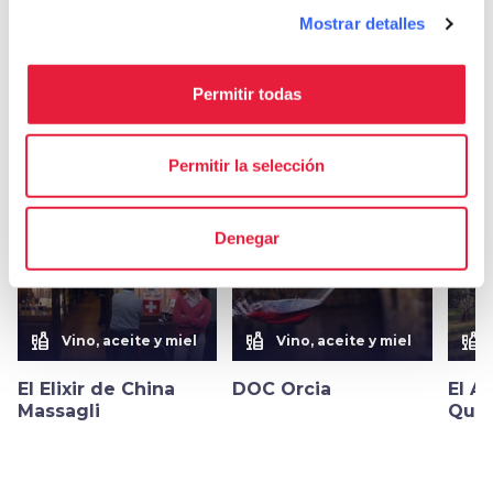
Mostrar detalles
Permitir todas
Otros sabores en
Vino, aceite y miel
Permitir la selección
favorite_border
favorite_border
Denegar
liquor
liquor
liquor
Vino, aceite y miel
Vino, aceite y miel
El Elixir de China
DOC Orcia
El A
Massagli
Quer