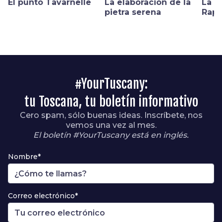
El punto Tavarnelle
La elaboración de la
La P
pietra serena
Rapo
#YourTuscany:
tu Toscana, tu boletín informativo
Cero spam, sólo buenas ideas. Inscríbete, nos
vemos una vez al mes.
El boletín #YourTuscany está en inglés.
Nombre*
Correo electrónico*