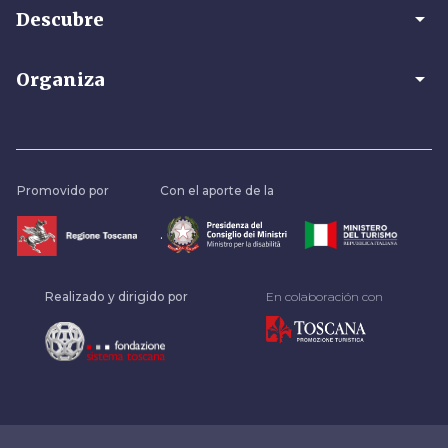
arrow_drop_down
Descubre
arrow_drop_down
Organiza
Promovido por
Con el aporte de la
.
Realizado y dirigido por
En colaboración con