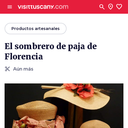
Ve al contenido principal
search
location_on
favorite
menu
arrow_back
Productos artesanales
El sombrero de paja de
Florencia
content_cut
Aún más