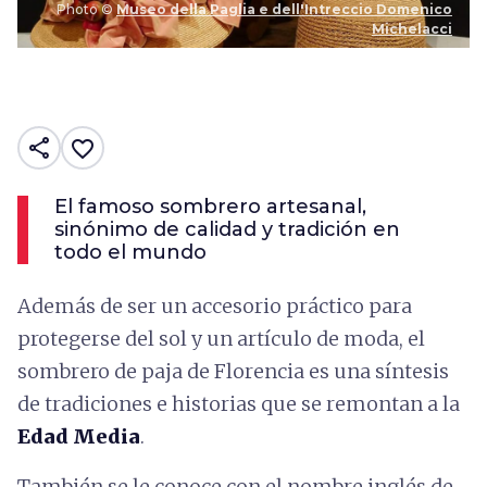
Photo ©
Museo della Paglia e dell'Intreccio Domenico
Michelacci
share
favorite_border
El famoso sombrero artesanal,
sinónimo de calidad y tradición en
todo el mundo
Además de ser un accesorio práctico para
protegerse del sol y un artículo de moda, el
sombrero de paja de Florencia es una síntesis
de tradiciones e historias que se remontan a la
Edad Media
.
También se le conoce con el nombre inglés de