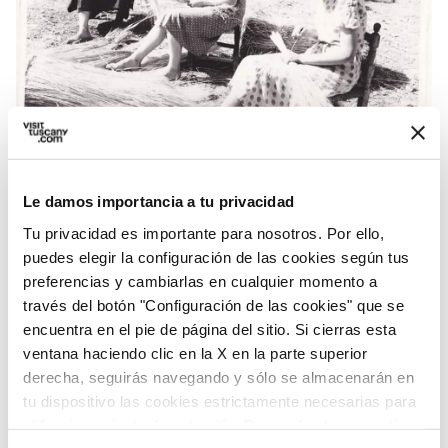
Mujeres mientras trabajan con la paja - Credit:
Museo della Paglia e dell'Intreccio Domenico
Le damos importancia a tu privacidad
Michelacci
Tu privacidad es importante para nosotros. Por ello,
puedes elegir la configuración de las cookies según tus
Una producción tan famosa que el dramaturgo
preferencias y cambiarlas en cualquier momento a
francés Eugène Labiche se inspiró en el famoso
través del botón "Configuración de las cookies" que se
encuentra en el pie de página del sitio. Si cierras esta
sombrero para su farsa teatral
Un chapeau de
ventana haciendo clic en la X en la parte superior
paille d'Italie
, escrita a mediados del Siglo XIX y
derecha, seguirás navegando y sólo se almacenarán en
convertida en ópera en el 1945, gracias al
tu dispositivo las cookies estrictamente necesarias para
maestro Nino Rota.
el funcionamiento de este sitio. Para todos los otros tipos