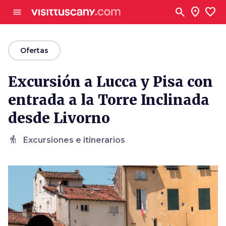
Ve al contenido principal
search
location_on
favorite
menu
arrow_back
Ofertas
Excursión a Lucca y Pisa con
entrada a la Torre Inclinada
desde Livorno
hiking
Excursiones e itinerarios