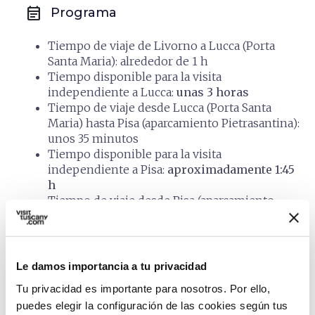
event_note
Programa
Tiempo de viaje de Livorno a Lucca (Porta
Santa Maria): alrededor de 1 h
Tiempo disponible para la visita
independiente a Lucca:
unas 3 horas
Tiempo de viaje desde Lucca (Porta Santa
Maria) hasta Pisa (aparcamiento Pietrasantina):
unos 35 minutos
Tiempo disponible para la visita
independiente a Pisa:
aproximadamente 1:45
h
Tiempo de viaje desde Pisa (aparcamiento
Pietrasantina) hasta directamente al puerto de
Livorno: unos 30 minutos
Le damos importancia a tu privacidad
Tu privacidad es importante para nosotros. Por ello,
auto_delete
Políticas de
puedes elegir la configuración de las cookies según tus
cancelación y