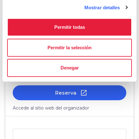
phone
Mostrar detalles
open_in_new
+39-055961237
email
marketing@sightseeing-experience.com
language
Permitir todas
open_in_new
www.sightseeing-experience.com
Permitir la selección
A partir de 68€
Denegar
open_in_new
Reserva
Accede al sitio web del organizador