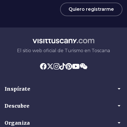
Quiero registrarme
El sitio web oficial de Turismo en Toscana
arrow_drop_down
Inspírate
arrow_drop_down
Descubre
arrow_drop_down
Organiza