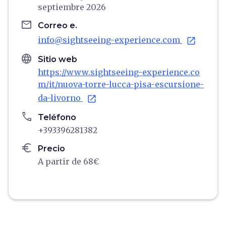
septiembre 2026
email
Correo e.
info@sightseeing-experience.com
open_in_new
language
Sitio web
https://www.sightseeing-experience.co
m/it/nuova-torre-lucca-pisa-escursione-
da-livorno
open_in_new
phone
Teléfono
+393396281382
euro
Precio
A partir de 68€