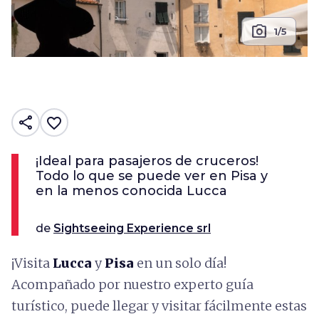
photo_camera
1/5
share
favorite_border
¡Ideal para pasajeros de cruceros!
Todo lo que se puede ver en Pisa y
en la menos conocida Lucca
de
Sightseeing Experience srl
¡Visita
Lucca
y
Pisa
en un solo día!
Acompañado por nuestro experto guía
turístico, puede llegar y visitar fácilmente estas