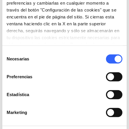
preferencias y cambiarlas en cualquier momento a
no
través del botón "Configuración de las cookies" que se
presentación
encuentra en el pie de página del sitio. Si cierras esta
Cancelación gratuita hasta 24h antes del inicio de
ventana haciendo clic en la X en la parte superior
la excursión
derecha, seguirás navegando y sólo se almacenarán en
tu dispositivo las cookies estrictamente necesarias para
el funcionamiento de este sitio. Para todos los otros tipos
de cookies necesitamos tu consentimiento.
Selección
open_in_new
Necesarias
Consulta las políticas de cancelación
de
consentimiento
Preferencias
info
Organización
Estadística
Sightseeing Experience srl
P.IVA: 02193530512
Marketing
Via Londra, 5
Cavriglia