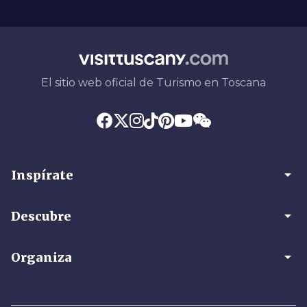
El sitio web oficial de Turismo en Toscana
arrow_drop_down
Inspírate
arrow_drop_down
Descubre
arrow_drop_down
Organiza