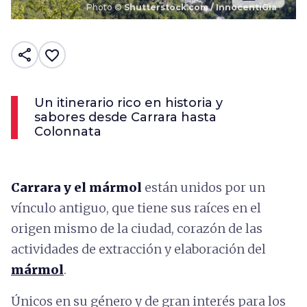
Photo ©
Shutterstock.com / InnocentiGia
share
favorite_border
Un itinerario rico en historia y
sabores desde Carrara hasta
Colonnata
Carrara
y el mármol
están unidos por un
vínculo antiguo, que tiene sus raíces en el
origen mismo de la ciudad, corazón de las
actividades de extracción y elaboración del
mármol
.
Únicos en su género y de gran interés para los