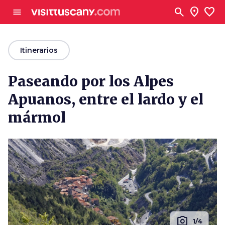
Ve al contenido principal
search
location_on
favorite
menu
arrow_back
Itinerarios
Paseando por los Alpes
Apuanos, entre el lardo y el
mármol
photo_camera
1/4