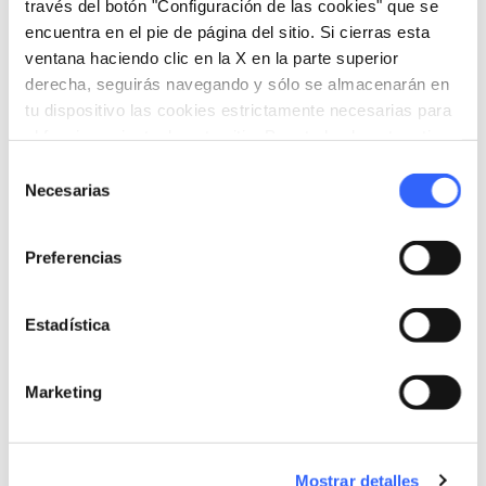
través del botón "Configuración de las cookies" que se
encuentra en el pie de página del sitio. Si cierras esta
ventana haciendo clic en la X en la parte superior
derecha, seguirás navegando y sólo se almacenarán en
tu dispositivo las cookies estrictamente necesarias para
fullscreen
Explorar en el mapa
el funcionamiento de este sitio. Para todos los otros tipos
de cookies necesitamos tu consentimiento.
Selección
Necesarias
de
Informaciones
consentimiento
directions
Preferencias
Medios de transporte aconsejados
En coche
Estadística
info
Más informaciones
Marketing
Download
Mostrar detalles