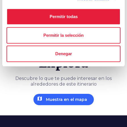
save_alt
Recorrido y ficha del itinerario
Permitir todas
Permitir la selección
Denegar
Explora
Descubre lo que te puede interesar en los
alrededores de este itinerario
map
Muestra en el mapa