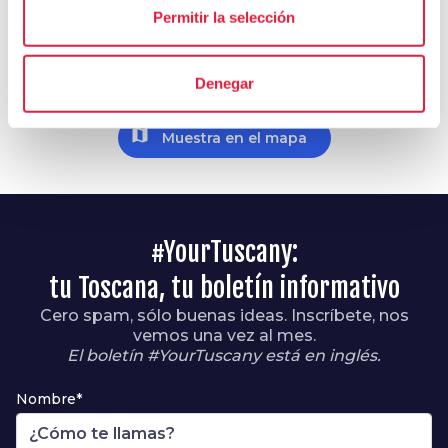
Explora
Permitir la selección
Descubre lo que te puede interesar en los
alrededores de este itinerario
Denegar
map
Muestra en el mapa
#YourTuscany:
tu Toscana, tu boletín informativo
Cero spam, sólo buenas ideas. Inscríbete, nos
vemos una vez al mes.
El boletín #YourTuscany está en inglés.
Nombre*