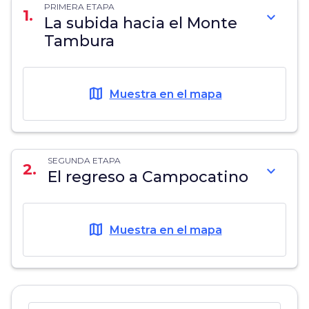
PRIMERA ETAPA
1.
expand_more
La subida hacia el Monte
Tambura
map
Muestra en el mapa
SEGUNDA ETAPA
2.
expand_more
El regreso a Campocatino
map
Muestra en el mapa