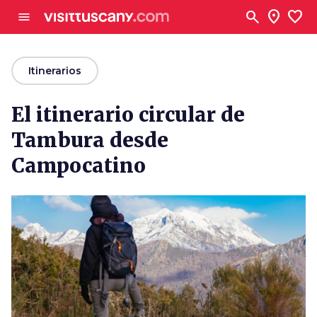
Ve al contenido principal
search
location_on
favorite
menu
arrow_back
Itinerarios
El itinerario circular de
Tambura desde
Campocatino