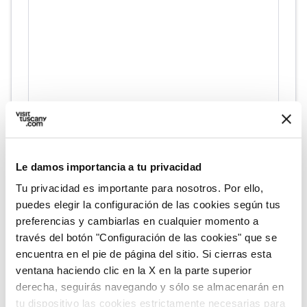
fullscreen
Explorar en el mapa
Le damos importancia a tu privacidad
Tu privacidad es importante para nosotros. Por ello,
puedes elegir la configuración de las cookies según tus
Informaciones
preferencias y cambiarlas en cualquier momento a
través del botón "Configuración de las cookies" que se
directions
Medios de transporte y duración
encuentra en el pie de página del sitio. Si cierras esta
A pie, 13 km
ventana haciendo clic en la X en la parte superior
schedule
Duración
derecha, seguirás navegando y sólo se almacenarán en
7 horas
tu dispositivo las cookies estrictamente necesarias para