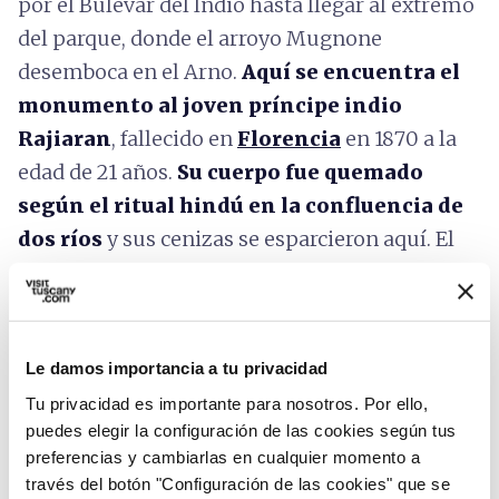
por el Bulevar del Indio hasta llegar al extremo
del parque, donde el arroyo Mugnone
desemboca en el Arno.
Aquí se encuentra el
monumento al joven príncipe indio
Rajiaran
, fallecido en
Florencia
en 1870 a la
edad de 21 años.
Su cuerpo fue quemado
según el ritual hindú en la confluencia de
dos ríos
y sus cenizas se esparcieron aquí. El
cercano Edificio del Indio es un lugar para
eventos y un punto de descanso.
Para iniciar el regreso cruzamos la pasarela
Le damos importancia a tu privacidad
sobre el arroyo Mugnone, junto al Edificio, y
Tu privacidad es importante para nosotros. Por ello,
llegamos bajo el Puente del Indio
. El
puedes elegir la configuración de las cookies según tus
viaducto es
uno de los puentes atirantados
preferencias y cambiarlas en cualquier momento a
través del botón "Configuración de las cookies" que se
más importantes de Italia
(es decir,