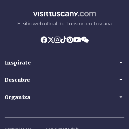
El sitio web oficial de Turismo en Toscana
arrow_drop_down
Inspírate
arrow_drop_down
Descubre
arrow_drop_down
Organiza