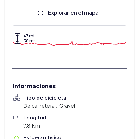
fullscreen
Explorar en el mapa
vertical_align_top
47 mt
vertical_align_bottom
38 mt
Informaciones
directions_bike
Tipo de bicicleta
De carretera , Gravel
straighten
Longitud
7.8 Km
Esfuerzo físico