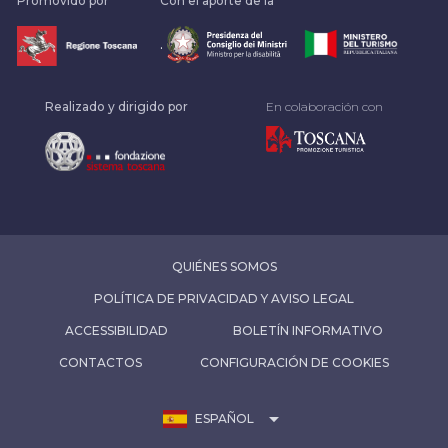
Promovido por
Con el aporte de la
.
Realizado y dirigido por
En colaboración con
QUIÉNES SOMOS
POLÍTICA DE PRIVACIDAD Y AVISO LEGAL
ACCESSIBILIDAD
BOLETÍN INFORMATIVO
CONTACTOS
CONFIGURACIÓN DE COOKIES
arrow_drop_down
ESPAÑOL