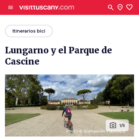
Ve al contenido principal
search
location_on
favorite
menu
arrow_back
Itinerarios bici
Lungarno y el Parque de
Cascine
photo_camera
1/5
Photo ©
Gianguido Flammini