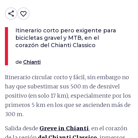
share
favorite_border
Itinerario corto pero exigente para
bicicletas gravel y MTB, en el
corazón del Chianti Classico
de
Chianti
Itinerario circular corto y fácil, sin embargo no
hay que subestimar sus 500 m de desnivel
positivo (en solo 17 km), especialmente por los
primeros 5 km en los que se ascienden más de
300 m.
Salida desde
Greve in Chianti
, en el corazón
de la región
del Chianti Classico
, inmersos