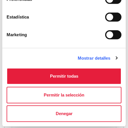
Esfuerzo físico
Medio
Estadística
Dificultad técnica
Fácil
Marketing
info
Más informaciones
Mostrar detalles
Download
Permitir todas
save_alt
Recorrido y ficha del itinerario
Permitir la selección
Denegar