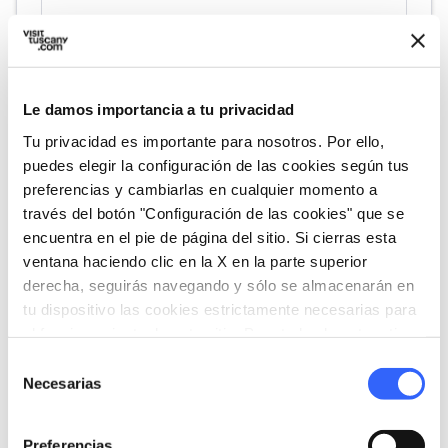
fullscreen
Explorar en el mapa
Le damos importancia a tu privacidad
Tu privacidad es importante para nosotros. Por ello,
vertical_align_top
524 mt
puedes elegir la configuración de las cookies según tus
vertical_align_bottom
preferencias y cambiarlas en cualquier momento a
226 mt
través del botón "Configuración de las cookies" que se
encuentra en el pie de página del sitio. Si cierras esta
ventana haciendo clic en la X en la parte superior
Informaciones
derecha, seguirás navegando y sólo se almacenarán en
tu dispositivo las cookies estrictamente necesarias para
directions_bike
Tipo de bicicleta
el funcionamiento de este sitio. Para todos los otros tipos
Gravel
de cookies necesitamos tu consentimiento.
Selección
straighten
Necesarias
Longitud
de
17 Km
consentimiento
Preferencias