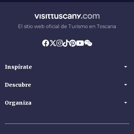
El sitio web oficial de Turismo en Toscana
arrow_drop_down
Inspírate
arrow_drop_down
Descubre
arrow_drop_down
Organiza