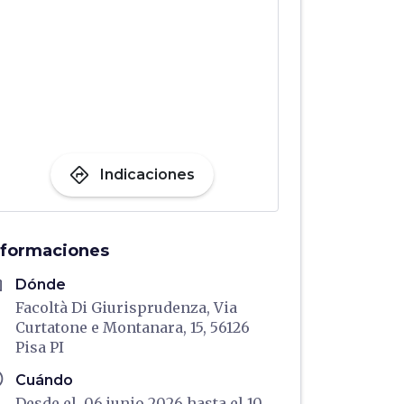
directions
Indicaciones
nformaciones
me
Dónde
Facoltà Di Giurisprudenza, Via
Curtatone e Montanara, 15, 56126
Pisa PI
ule
Cuándo
Desde el 06 junio 2026 hasta el 10