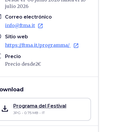
julio 2026
il
Correo electrónico
info@ftma.it
open_in_new
age
Sitio web
https://ftma.it/programma/
open_in_new
ro
Precio
Precio desde2€
ownload
save_alt
Programa del Festival
JPG
0.75 MB
IT