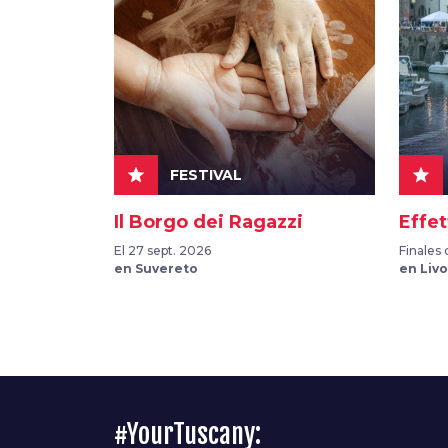
star
star
FESTIVAL
Il Borgo dei Ragazzi
Effe
El 27 sept. 2026
Finales 
en Suvereto
en Liv
#YourTuscany: