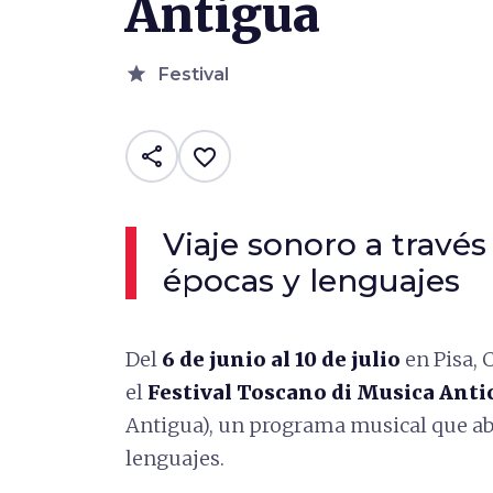
Antigua
star
Festival
share
favorite_border
Viaje sonoro a través
épocas y lenguajes
Del
6 de junio al 10 de julio
en Pisa, 
el
Festival Toscano di Musica Anti
Antigua), un programa musical que aba
lenguajes.