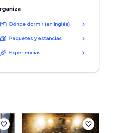
rganiza
hotel
chevron_right
Dónde dormir (en inglés)
holiday_village
chevron_right
Paquetes y estancias
celebration
chevron_right
Experiencias
favorite_border
favorite_border