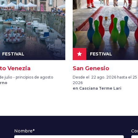
star
FESTIVAL
FESTIVAL
tto Venezia
San Genesio
de julio - principios de agosto
Desde el 22 ago. 2026 hasta el 25
orno
2026
en Casciana Terme Lari
Nombre*
Co