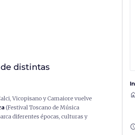
 de distintas
I
ho
Calci, Vicopisano y Camaiore vuelve
ca
(Festival Toscano de Música
rca diferentes épocas, culturas y
sched