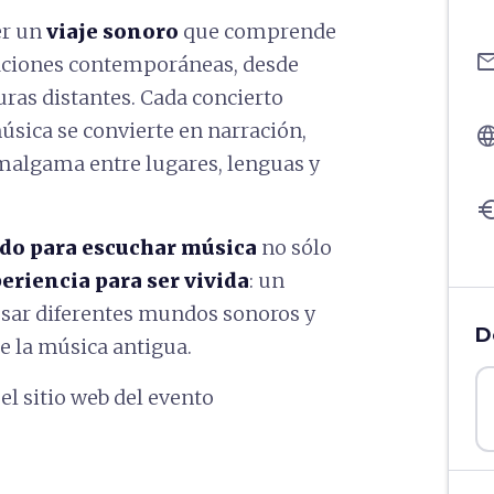
er un
viaje sonoro
que comprende
ema
braciones contemporáneas, desde
turas distantes. Cada concierto
úsica se convierte en narración,
langu
amalgama entre lugares, lenguas y
eu
o para escuchar música
no sólo
riencia para ser vivida
: un
esar diferentes mundos sonoros y
D
de la música antigua.
l sitio web del evento