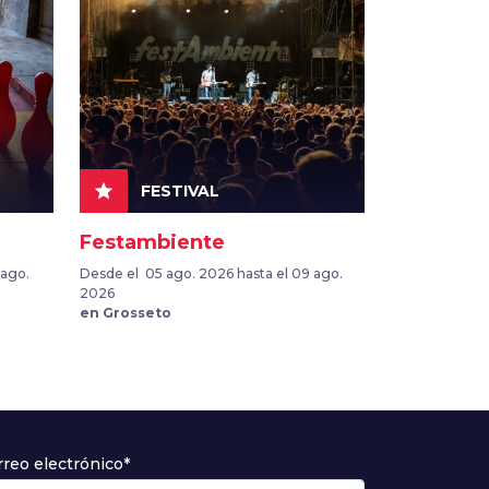
star
FESTIVAL
Festambiente
 ago.
Desde el 05 ago. 2026 hasta el 09 ago.
2026
en Grosseto
rreo electrónico*