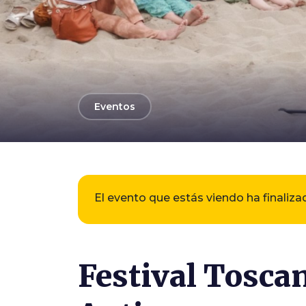
arrow_back
Eventos
El evento que estás viendo ha finaliza
Festival Tosca