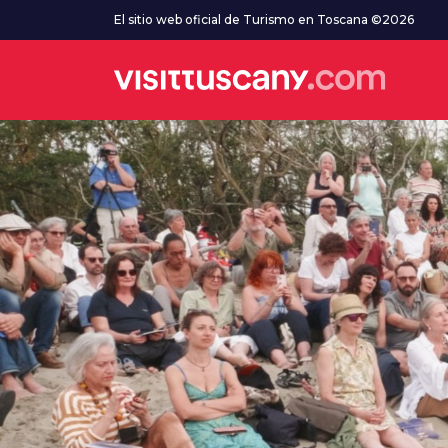
Ve al contenido principal
El sitio web oficial de Turismo en Toscana ©2026