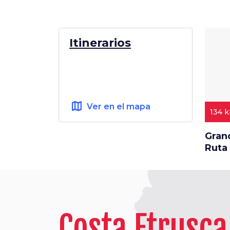
Itinerarios
map
Ver en el mapa
134 
Grand
Ruta 
Costa Etrusca