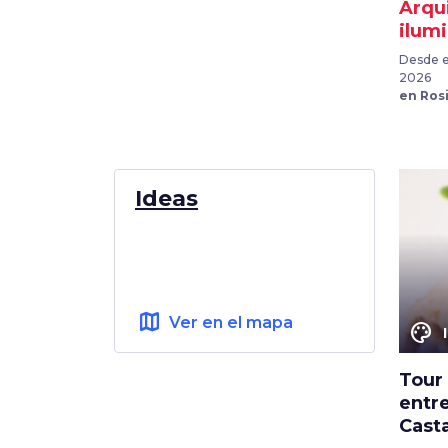
Arqui
ilum
Desde e
2026
en Ros
Ideas
map
Ver en el mapa
color_lens
Tour
entr
Cast