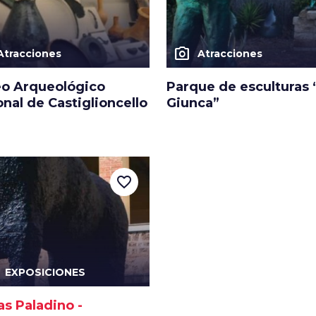
photo_camera
Atracciones
Atracciones
o Arqueológico
Parque de esculturas 
nal de Castiglioncello
Giunca”
favorite_border
EXPOSICIONES
s Paladino -