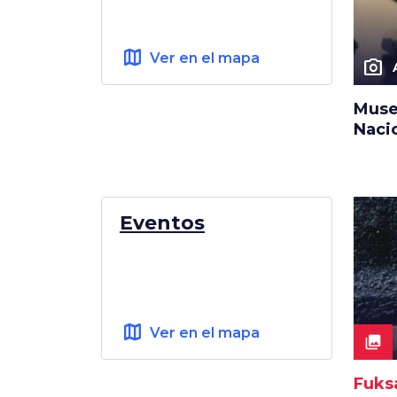
map
Ver en el mapa
photo_camera
Muse
Nacio
Eventos
map
Ver en el mapa
collections
Fuksa