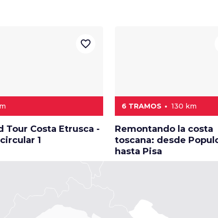
favorite_border
km
6 TRAMOS
130 km
 Tour Costa Etrusca -
Remontando la costa
circular 1
toscana: desde Popul
hasta Pisa