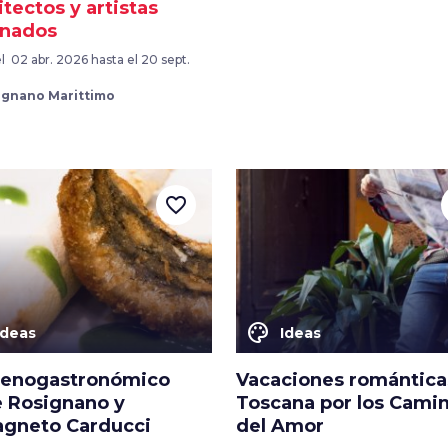
tectos y artistas
inados
l 02 abr. 2026 hasta el 20 sept.
ignano Marittimo
favorite_border
color_lens
Ideas
Ideas
 enogastronómico
Vacaciones romántica
e Rosignano y
Toscana por los Cami
agneto Carducci
del Amor