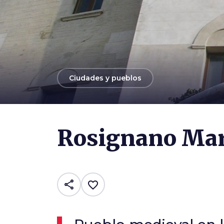
arrow_back
Ciudades y pueblos
Photo ©
Etienne
Rosignano Mar
share
favorite_border