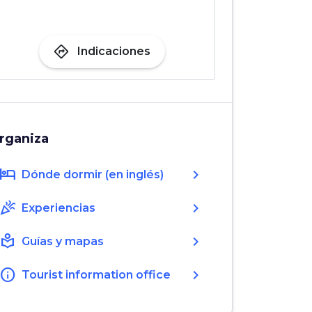
directions
Indicaciones
rganiza
hotel
chevron_right
Dónde dormir (en inglés)
celebration
chevron_right
Experiencias
local_library
chevron_right
Guías y mapas
info
chevron_right
Tourist information office