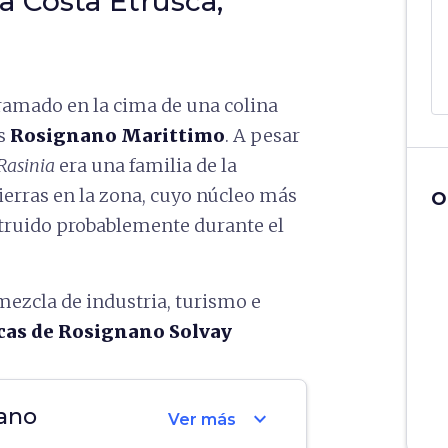
a Costa Etrusca,
ramado en la cima de una colina
es
Rosignano Marittimo
. A pesar
Rasinia
era una familia de la
tierras en la zona, cuyo núcleo más
O
struido probablemente durante el
mezcla de industria, turismo e
cas de Rosignano Solvay
ano
expand_more
Ver más