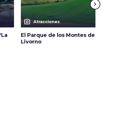
chevron_right
photo_camera
photo_camera
Atracciones
Atrac
“La
El Parque de los Montes de
Castillo 
Livorno
Castiglio