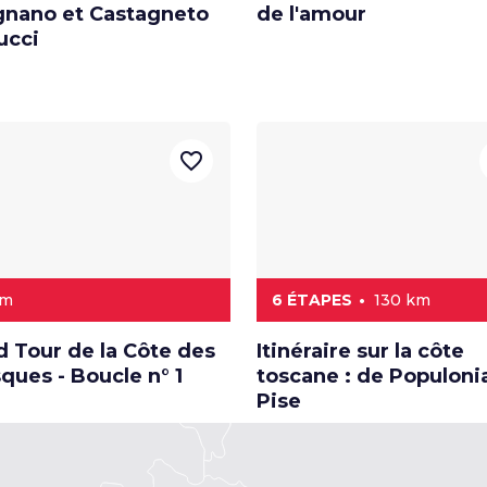
gnano et Castagneto
de l'amour
ucci
favorite_border
km
6 ÉTAPES
130 km
d Tour de la Côte des
Itinéraire sur la côte
ques - Boucle n° 1
toscane : de Populoni
Pise