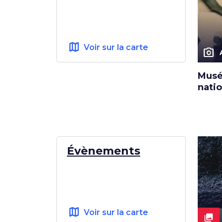
map
Voir sur la carte
photo_camera
Musé
natio
Évènements
map
Voir sur la carte
collections