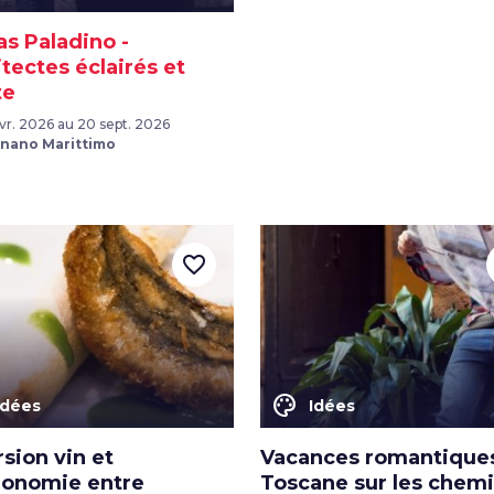
s Paladino -
tectes éclairés et
te
vr. 2026 au 20 sept. 2026
gnano Marittimo
favorite_border
color_lens
Idées
Idées
sion vin et
Vacances romantique
ronomie entre
Toscane sur les chem