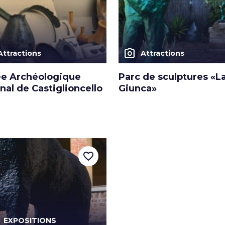
photo_camera
Attractions
Attractions
e Archéologique
Parc de sculptures «L
nal de Castiglioncello
Giunca»
favorite_border
EXPOSITIONS