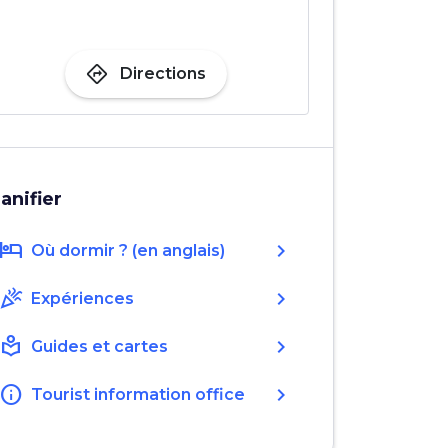
directions
Directions
lanifier
hotel
chevron_right
Où dormir ? (en anglais)
celebration
chevron_right
Expériences
local_library
chevron_right
Guides et cartes
info
chevron_right
Tourist information office