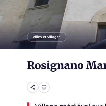
arrow_back
Villes et villages
Photo ©
Etienne
Rosignano Mar
share
favorite_border