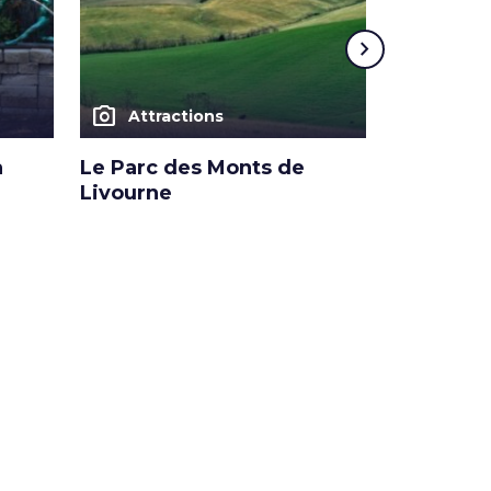
chevron_right
photo_camera
photo_camera
Attractions
Attra
a
Le Parc des Monts de
Château 
Livourne
Castiglio