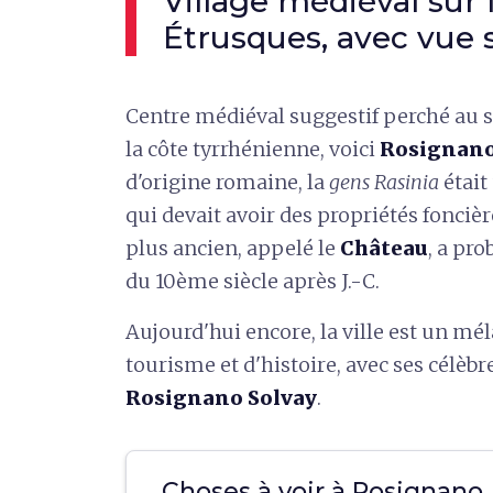
Village médiéval sur 
Étrusques, avec vue 
Centre médiéval suggestif perché au
la côte tyrrhénienne, voici
Rosignano
d'origine romaine, la
gens Rasinia
était
qui devait avoir des propriétés foncièr
plus ancien, appelé le
Château
, a pr
du 10ème siècle après J.-C.
Aujourd'hui encore, la ville est un mél
tourisme et d'histoire, avec ses célèbr
Rosignano Solvay
.
Choses à voir à Rosignano