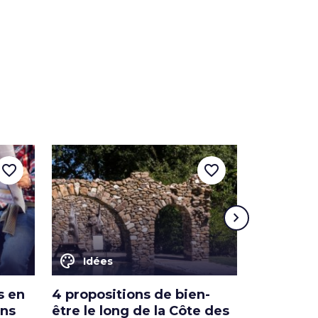
favorite_border
favorite_border
chevron_right
color_lens
color_lens
Idées
Idées
s en
4 propositions de bien-
Plages d
ins
être le long de la Côte des
cristallin