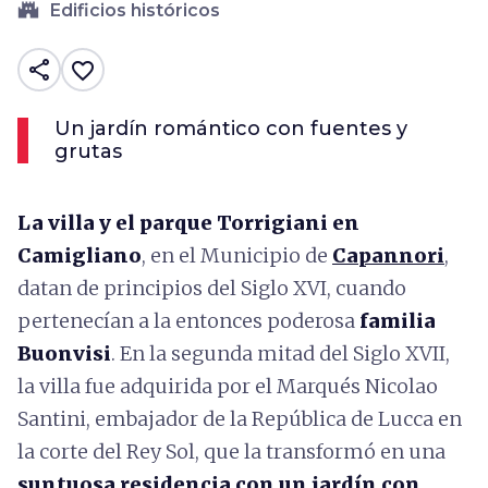
castle
Edificios históricos
share
favorite_border
Un jardín romántico con fuentes y
grutas
La villa y el parque Torrigiani en
Camigliano
, en el Municipio de
Capannori
,
datan de principios del Siglo XVI, cuando
pertenecían a la entonces poderosa
familia
Buonvisi
. En la segunda mitad del Siglo XVII,
la villa fue adquirida por el Marqués Nicolao
Santini, embajador de la República de Lucca en
la corte del Rey Sol, que la transformó en una
suntuosa residencia con un jardín con