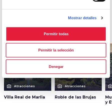
Otras atracciones
Mostrar detalles
en Capannori
arrow_forward
Descubre más sobre la localidad
Permitir todas
favorite_border
favorite_border
Permitir la selección
Denegar
photo_camera
photo_camera
photo_cam
Atracciones
Atracciones
Villa Real de Marlia
Roble de las Brujas
Mu
y 