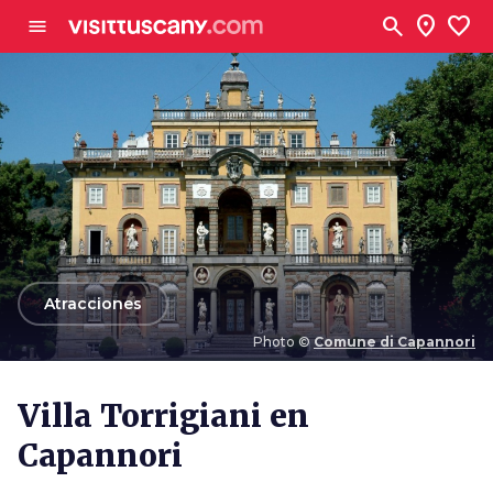
Ve al contenido principal
search
location_on
favorite
menu
arrow_back
Atracciones
Photo ©
Comune di Capannori
Photo ©
Comune di Capannori
Villa Torrigiani en
Capannori