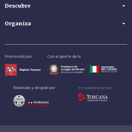
arrow_drop_down
Descubre
arrow_drop_down
Organiza
Promovido por
Con el aporte de la
.
Realizado y dirigido por
En colaboración con