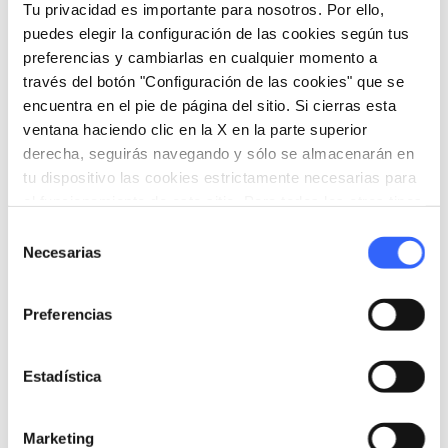
home
Dónde
Tu privacidad es importante para nosotros. Por ello,
Villa Torrigiani
puedes elegir la configuración de las cookies según tus
Via Stradone di Camigliano, 3, 55012
preferencias y cambiarlas en cualquier momento a
Capannori LU, Italia
través del botón "Configuración de las cookies" que se
encuentra en el pie de página del sitio. Si cierras esta
ventana haciendo clic en la X en la parte superior
Organiza
derecha, seguirás navegando y sólo se almacenarán en
tu dispositivo las cookies estrictamente necesarias para
hotel
chevron_right
el funcionamiento de este sitio. Para todos los otros tipos
Dónde dormir (en inglés)
de cookies necesitamos tu consentimiento.
Selección
holiday_village
chevron_right
Paquetes y estancias
Necesarias
de
consentimiento
celebration
chevron_right
Experiencias
Preferencias
local_library
chevron_right
Guías y mapas
Estadística
Marketing