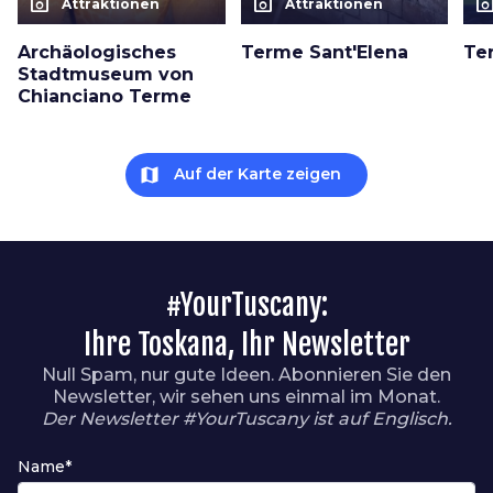
photo_camera
photo_camera
photo_cam
Attraktionen
Attraktionen
Archäologisches
Terme Sant'Elena
Te
Stadtmuseum von
Chianciano Terme
map
Auf der Karte zeigen
#YourTuscany:
Ihre Toskana, Ihr Newsletter
Null Spam, nur gute Ideen. Abonnieren Sie den
Newsletter, wir sehen uns einmal im Monat.
Der Newsletter #YourTuscany ist auf Englisch.
Name*