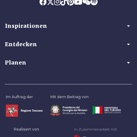
arrow_drop_down
Inspirationen
arrow_drop_down
Entdecken
arrow_drop_down
Planen
Im Auftrag der
Mit dem Beitrag von
Realisiert von
In Zusammenarbeit mit