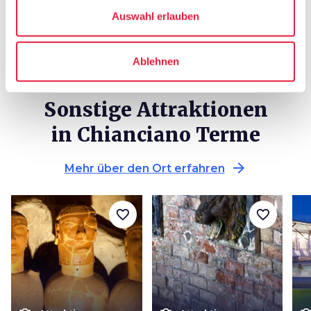
Auswahl erlauben
Ablehnen
Sonstige Attraktionen
in Chianciano Terme
arrow_forward
Mehr über den Ort erfahren
favorite_border
favorite_border