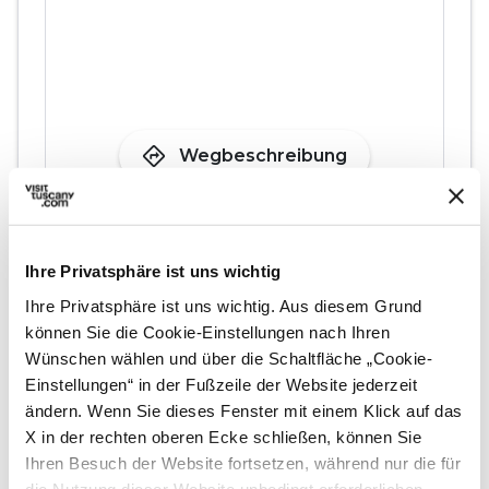
directions
Wegbeschreibung
Hinweise
Ihre Privatsphäre ist uns wichtig
home
Wo
Ihre Privatsphäre ist uns wichtig. Aus diesem Grund
Sarteano
können Sie die Cookie-Einstellungen nach Ihren
53047 Sarteano SI, Italia
Wünschen wählen und über die Schaltfläche „Cookie-
Einstellungen“ in der Fußzeile der Website jederzeit
ändern. Wenn Sie dieses Fenster mit einem Klick auf das
Planen
X in der rechten oberen Ecke schließen, können Sie
Ihren Besuch der Website fortsetzen, während nur die für
hotel
chevron_right
Übernachten (auf Englisch)
die Nutzung dieser Website unbedingt erforderlichen