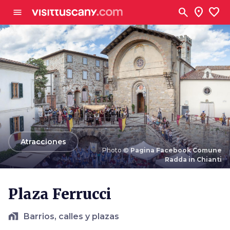
Ve al contenido principal
search
location_on
favorite
menu
arrow_back
Atracciones
Photo ©
Pagina Facebook Comune
Radda in Chianti
Photo ©
Pagina Facebook Comune Radda in Chianti
Plaza Ferrucci
home_work
Barrios, calles y plazas