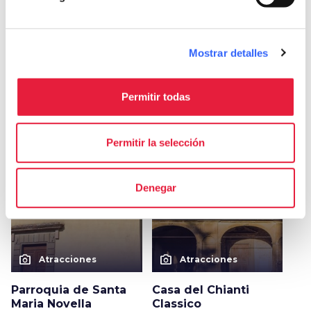
Otras atracciones en Radda
Mostrar detalles
in Chianti
Permitir todas
arrow_forward
Descubre más sobre la localidad
Permitir la selección
favorite_border
favorite_border
Denegar
photo_camera
photo_camera
Atracciones
Atracciones
Parroquia de Santa
Casa del Chianti
Maria Novella
Classico