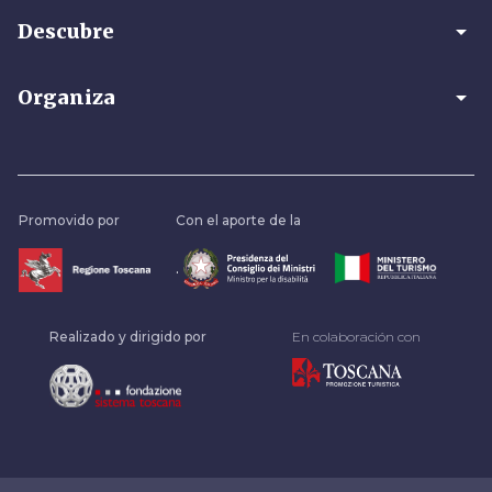
arrow_drop_down
Descubre
arrow_drop_down
Organiza
Promovido por
Con el aporte de la
.
Realizado y dirigido por
En colaboración con