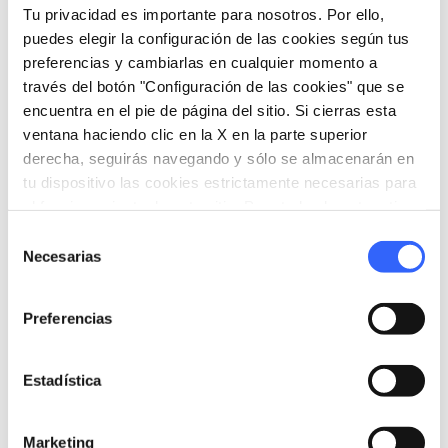
Tu privacidad es importante para nosotros. Por ello,
home
Dónde
puedes elegir la configuración de las cookies según tus
Radda in Chianti
preferencias y cambiarlas en cualquier momento a
Piazza delle Scuole, 53017 Radda in
través del botón "Configuración de las cookies" que se
Chianti SI, Italia
encuentra en el pie de página del sitio. Si cierras esta
ventana haciendo clic en la X en la parte superior
derecha, seguirás navegando y sólo se almacenarán en
Organiza
tu dispositivo las cookies estrictamente necesarias para
el funcionamiento de este sitio. Para todos los otros tipos
hotel
chevron_right
de cookies necesitamos tu consentimiento.
Dónde dormir (en inglés)
Selección
Necesarias
de
holiday_village
chevron_right
Paquetes y estancias
consentimiento
Preferencias
celebration
chevron_right
Experiencias
local_library
chevron_right
Guías y mapas
Estadística
Marketing