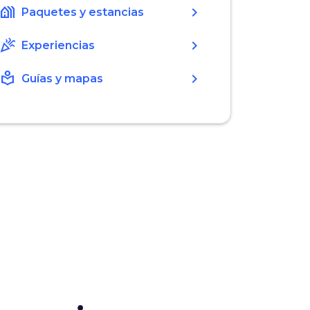
holiday_village
chevron_right
Paquetes y estancias
celebration
chevron_right
Experiencias
local_library
chevron_right
Guías y mapas