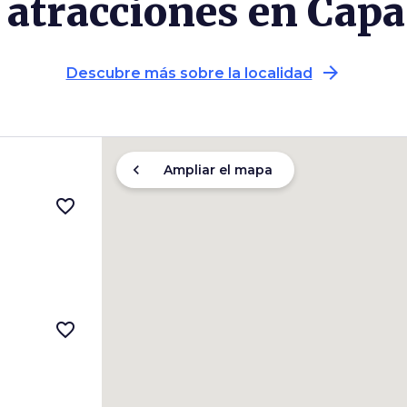
 atracciones en Cap
arrow_forward
Descubre más sobre la localidad
chevron_left
Ampliar el mapa
favorite_border
favorite_border