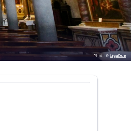
Photo ©
LigaDue