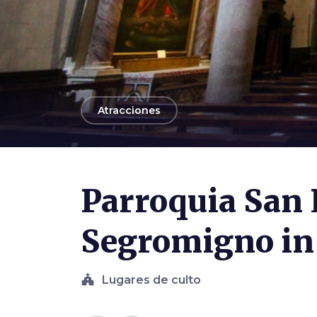
arrow_back
Atracciones
Photo ©
LigaDue
Parroquia San 
Segromigno in
church
Lugares de culto