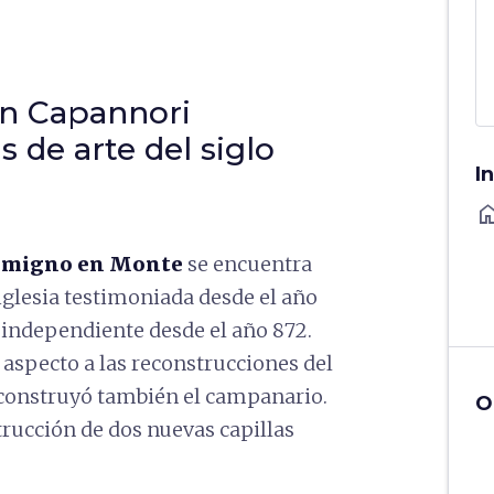
en Capannori
 de arte del siglo
I
ho
romigno en Monte
se encuentra
 iglesia testimoniada desde el año
a independiente desde el año 872.
u aspecto a las reconstrucciones del
e construyó también el campanario.
O
trucción de dos nuevas capillas