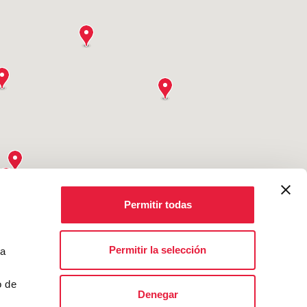
Permitir todas
Permitir la selección
ta
o de
Denegar