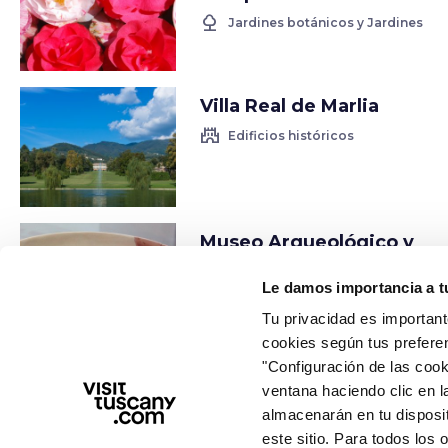
nature
Jardines botánicos y Jardines
Villa Real de Marlia
castle
Edificios históricos
Museo Arqueológico y
Etnográfico Athena
Le damos importancia a t
account_balance
Museos
Tu privacidad es important
cookies según tus prefere
"Configuración de las cooki
Roble de las Brujas
ventana haciendo clic en l
nature
Bosques y forestas
almacenarán en tu disposi
este sitio. Para todos los