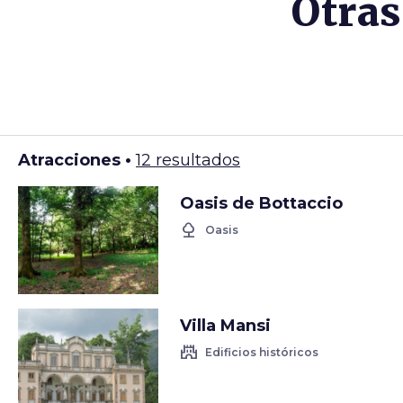
Otras
Atracciones •
12 resultados
Oasis de Bottaccio
nature
Oasis
Villa Mansi
castle
Edificios históricos