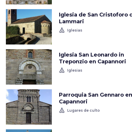
Iglesia de San Cristoforo 
Lammari
church
Iglesias
Iglesia San Leonardo in
Treponzio en Capannori
church
Iglesias
Parroquia San Gennaro e
Capannori
church
Lugares de culto