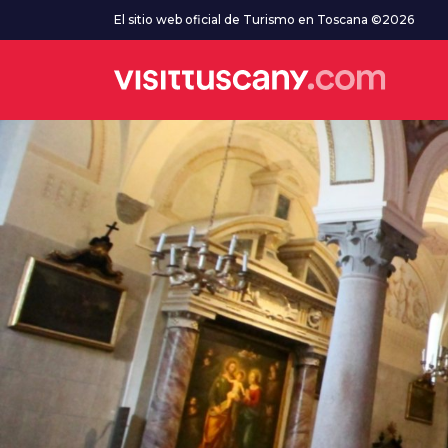
Ve al contenido principal
El sitio web oficial de Turismo en Toscana ©2026