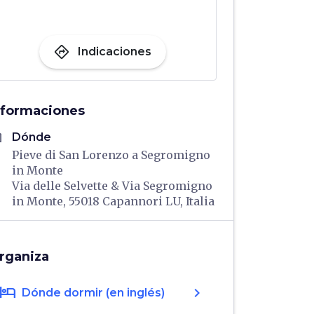
directions
Indicaciones
nformaciones
me
Dónde
Pieve di San Lorenzo a Segromigno
in Monte
Via delle Selvette & Via Segromigno
in Monte, 55018 Capannori LU, Italia
rganiza
hotel
chevron_right
Dónde dormir (en inglés)