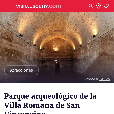
Ve al contenido principal
search
location_on
favorite
menu
arrow_back
Atracciones
Photo ©
Sailko
Photo ©
Sailko
Parque arqueológico de la
Villa Romana de San