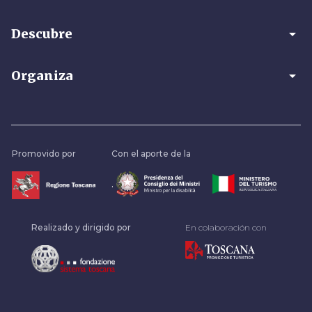
arrow_drop_down
Descubre
arrow_drop_down
Organiza
Promovido por
Con el aporte de la
.
Realizado y dirigido por
En colaboración con