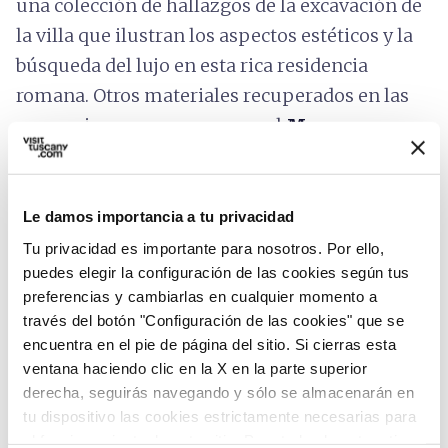
una colección de hallazgos de la excavación de
la villa que ilustran los aspectos estéticos y la
búsqueda del lujo en esta rica residencia
romana. Otros materiales recuperados en las
excavaciones se exponen en el
Museo
Arqueológico de Cecina
, como la preciosa
estatua de alabastro
que representa a la
Diosa Isis, fechada en los Siglos II-III d.C.
Le damos importancia a tu privacidad
Tu privacidad es importante para nosotros. Por ello,
puedes elegir la configuración de las cookies según tus
preferencias y cambiarlas en cualquier momento a
través del botón "Configuración de las cookies" que se
encuentra en el pie de página del sitio. Si cierras esta
ventana haciendo clic en la X en la parte superior
derecha, seguirás navegando y sólo se almacenarán en
tu dispositivo las cookies estrictamente necesarias para
el funcionamiento de este sitio. Para todos los otros tipos