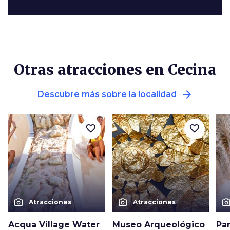
Otras atracciones en Cecina
arrow_forward
Descubre más sobre la localidad
favorite_border
favorite_border
photo_camera
photo_camera
photo_cam
Atracciones
Atracciones
Acqua Village Water
Museo Arqueológico
Pa