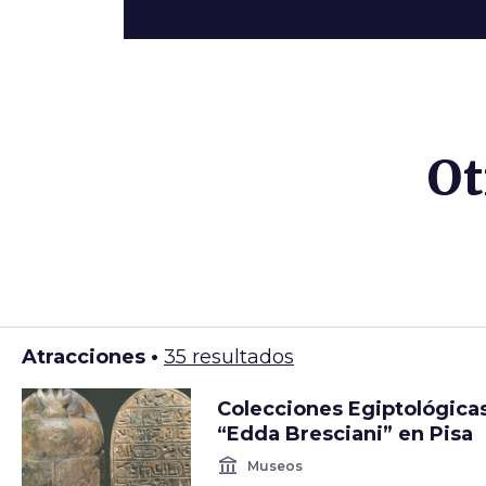
Ot
Atracciones •
35 resultados
Colecciones Egiptológica
“Edda Bresciani” en Pisa
account_balance
Museos