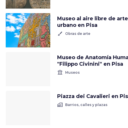
Museo al aire libre de arte
urbano en Pisa
brush
Obras de arte
Museo de Anatomía Hum
"Filippo Civinini" en Pisa
account_balance
Museos
Piazza dei Cavalieri en Pi
home_work
Barrios, calles y plazas