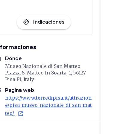
directions
Indicaciones
nformaciones
me
Dónde
Museo Nazionale di San Matteo
Piazza S. Matteo In Soarta, 1, 56127
Pisa PI, Italy
age
Pagina web
https://www.terredipisa.it/attrazion
e/pisa-museo-nazionale-di-san-mat
teo/
open_in_new