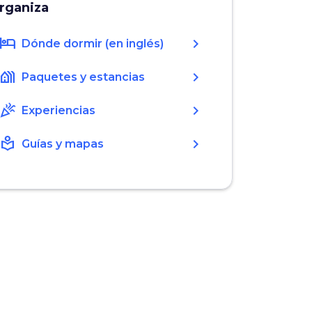
rganiza
hotel
chevron_right
Dónde dormir (en inglés)
holiday_village
chevron_right
Paquetes y estancias
celebration
chevron_right
Experiencias
local_library
chevron_right
Guías y mapas