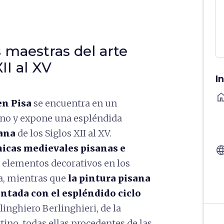
 maestras del arte
II al XV
I
ho
en Pisa
se encuentra en un
Arno y expone una espléndida
sana
de los Siglos XII al XV.
icas medievales pisanas e
langu
elementos decorativos en los
sa, mientras que
la pintura pisana
sentada con el espléndido ciclo
linghiero Berlinghieri, de la
tino, todas ellas procedentes de las