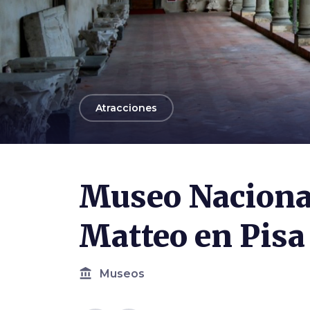
arrow_back
Atracciones
Photo ©
Luca Aless
Museo Naciona
Matteo en Pisa
account_balance
Museos