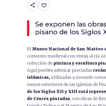
share
favorite_border
Se exponen las obras
pisano de los Siglos X
El
Museo Nacional de San Matteo 
convento medieval con vistas al río 
colección de
pintura y escultura pi
Aquí puedes admirar preciadas
cerám
islámicas,
utilizadas a menudo como 
muros exteriores de las iglesias de Pi
de los Siglos XII y XIII está repre
de Cruces pintadas
, con obras de Ber
familia Tedice y el Maestro de San Mar