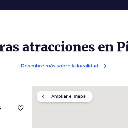
ras atracciones en P
arrow_forward
Descubre más sobre la localidad
chevron_left
Ampliar el mapa
s
favorite_border