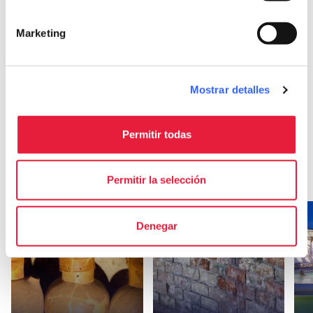
local_library
chevron_right
Guías y mapas
Marketing
Mostrar detalles
Otras atracciones
en Chianciano Terme
Permitir todas
arrow_forward
Descubre más sobre la localidad
Permitir la selección
favorite_border
favorite_border
Denegar