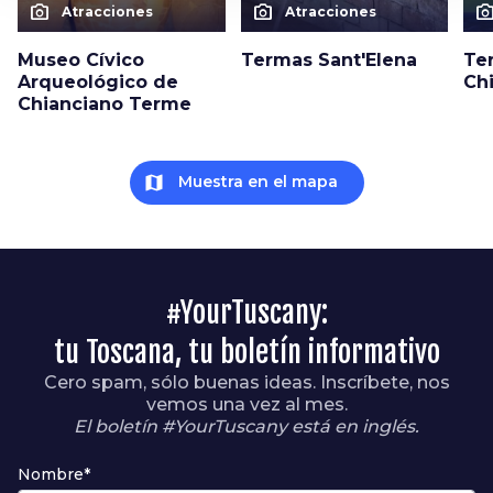
photo_camera
photo_camera
photo_cam
Atracciones
Atracciones
Museo Cívico
Termas Sant'Elena
Te
Arqueológico de
Ch
Chianciano Terme
map
Muestra en el mapa
#YourTuscany:
tu Toscana, tu boletín informativo
Cero spam, sólo buenas ideas. Inscríbete, nos
vemos una vez al mes.
El boletín #YourTuscany está en inglés.
Nombre*