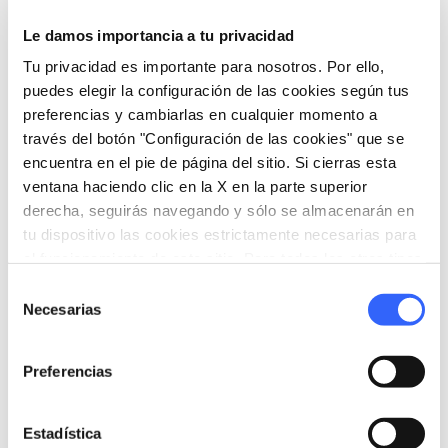
Museo della Collegiata di Chianciano
Terme
Le damos importancia a tu privacidad
Via della Valle, 104, 53042 Chianciano
Tu privacidad es importante para nosotros. Por ello,
Terme SI, Italia
puedes elegir la configuración de las cookies según tus
language
Pagina web
preferencias y cambiarlas en cualquier momento a
https://www.vivichiancianoterme.it/cosa
través del botón "Configuración de las cookies" que se
-vedere/musei/museo-della-collegiata/
encuentra en el pie de página del sitio. Si cierras esta
open_in_new
ventana haciendo clic en la X en la parte superior
derecha, seguirás navegando y sólo se almacenarán en
tu dispositivo las cookies estrictamente necesarias para
el funcionamiento de este sitio. Para todos los otros tipos
Organiza
de cookies necesitamos tu consentimiento.
Selección
Necesarias
hotel
de
chevron_right
Dónde dormir (en inglés)
consentimiento
holiday_village
chevron_right
Paquetes y estancias
Preferencias
celebration
chevron_right
Experiencias
Estadística