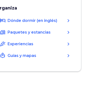
rganiza
hotel
chevron_right
Dónde dormir (en inglés)
holiday_village
chevron_right
Paquetes y estancias
celebration
chevron_right
Experiencias
local_library
chevron_right
Guías y mapas