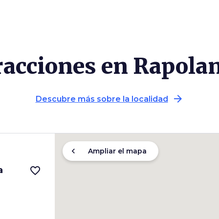
racciones en Rapol
arrow_forward
Descubre más sobre la localidad
chevron_left
Ampliar el mapa
a
favorite_border