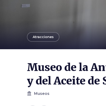
arrow_back
Atracciones
Photo ©
Museo dell'Antica Grancia e dell'Olio
Museo de la An
y del Aceite de 
account_balance
Museos