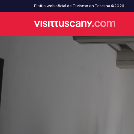
Ve al contenido principal
El sitio web oficial de Turismo en Toscana ©2026