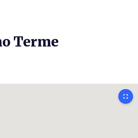
ano Terme
fullscreen