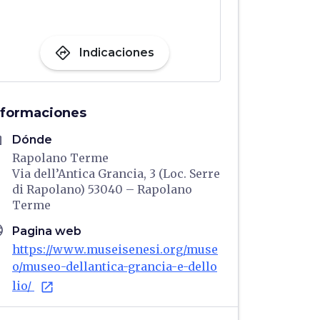
directions
Indicaciones
nformaciones
me
Dónde
Rapolano Terme
Via dell’Antica Grancia, 3 (Loc. Serre
di Rapolano) 53040 – Rapolano
Terme
age
Pagina web
https://www.museisenesi.org/muse
o/museo-dellantica-grancia-e-dello
lio/
open_in_new