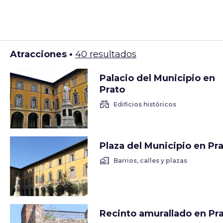
Atracciones •
40 resultados
Palacio del Municipio en
Prato
castle
Edificios históricos
Plaza del Municipio en Pr
home_work
Barrios, calles y plazas
Recinto amurallado en Pr