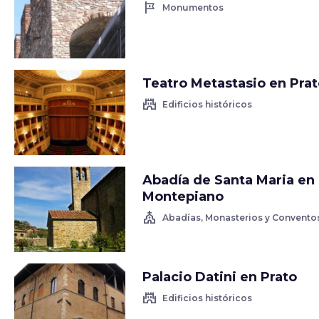
tour
Monumentos
Teatro Metastasio en Pra
castle
Edificios históricos
Abadía de Santa Maria en
Montepiano
church
Abadías, Monasterios y Convento
Palacio Datini en Prato
castle
Edificios históricos