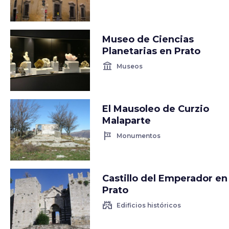
Museo de Ciencias
Planetarias en Prato
account_balance
Museos
El Mausoleo de Curzio
Malaparte
tour
Monumentos
Castillo del Emperador en
Prato
castle
Edificios históricos