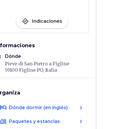
directions
Indicaciones
nformaciones
me
Dónde
Pieve di San Pietro a Figline
59100 Figline PO, Italia
rganiza
hotel
chevron_right
Dónde dormir (en inglés)
holiday_village
chevron_right
Paquetes y estancias