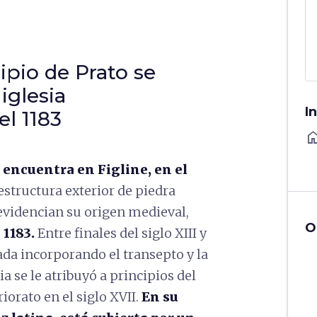
ipio de Prato se
iglesia
I
l 1183
ho
 encuentra en Figline, en el
structura exterior de piedra
evidencian su origen medieval,
O
 1183.
Entre finales del siglo XIII y
ada incorporando el transepto y la
a se le atribuyó a principios del
iorato en el siglo XVII.
En su