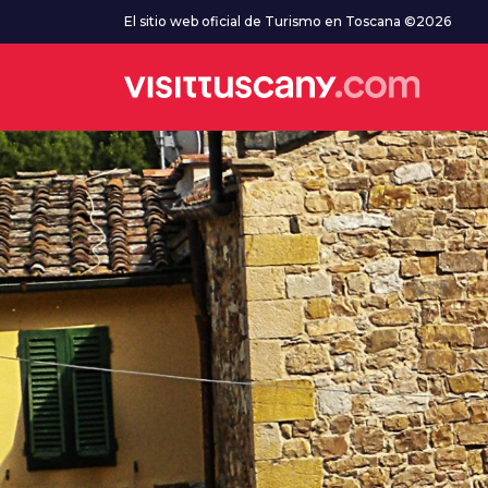
Ve al contenido principal
El sitio web oficial de Turismo en Toscana ©2026