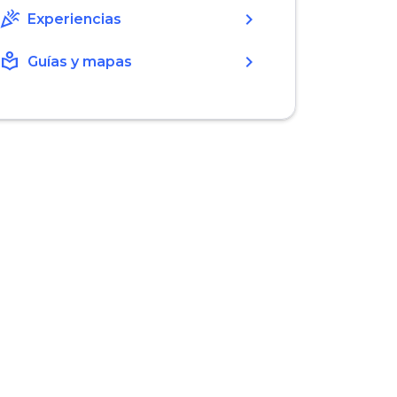
celebration
chevron_right
Experiencias
local_library
chevron_right
Guías y mapas