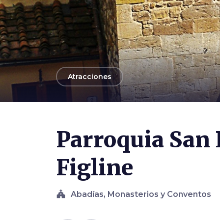
arrow_back
Atracciones
Photo ©
Massimiliano Galardi
Parroquia San 
Figline
church
Abadías, Monasterios y Conventos