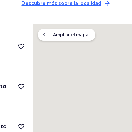
arrow_forward
Descubre más sobre la localidad
chevron_left
Ampliar el mapa
favorite_border
ato
favorite_border
ato
favorite_border