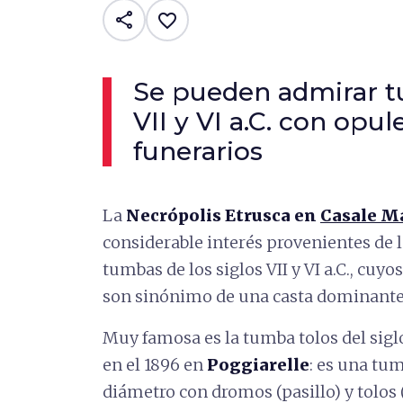
share
favorite_border
Se pueden admirar t
VII y VI a.C. con opu
funerarios
La
Necrópolis Etrusca en
Casale M
considerable interés provenientes de l
tumbas de los siglos VII y VI a.C., cu
son sinónimo de una casta dominante,
Muy famosa es la tumba tolos del siglo
en el 1896 en
Poggiarelle
: es una tum
diámetro con dromos (pasillo) y tolos 