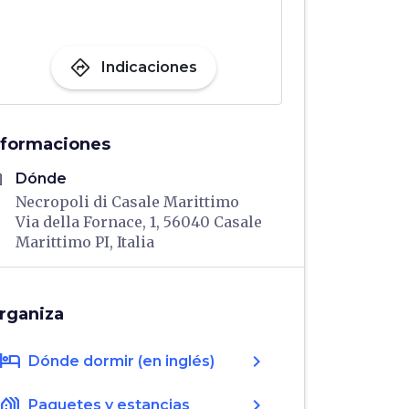
directions
Indicaciones
nformaciones
me
Dónde
Necropoli di Casale Marittimo
Via della Fornace, 1, 56040 Casale
Marittimo PI, Italia
rganiza
hotel
chevron_right
Dónde dormir (en inglés)
holiday_village
chevron_right
Paquetes y estancias