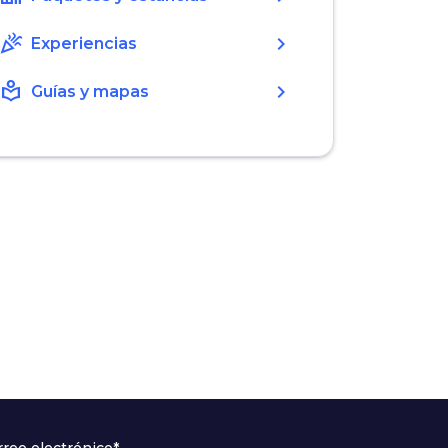
celebration
chevron_right
Experiencias
local_library
chevron_right
Guías y mapas