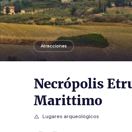
arrow_back
Atracciones
Necrópolis Etr
Marittimo
change_history
Lugares arqueológicos