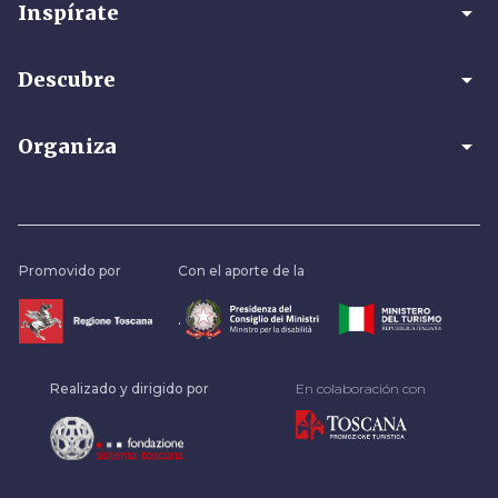
arrow_drop_down
Inspírate
arrow_drop_down
Descubre
arrow_drop_down
Organiza
Promovido por
Con el aporte de la
.
Realizado y dirigido por
En colaboración con