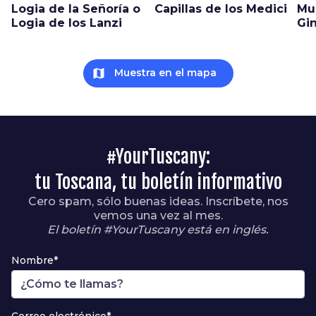
Logia de la Señoría o
Capillas de los Medici
Mu
Logia de los Lanzi
Gin
map
Muestra en el mapa
#YourTuscany:
tu Toscana, tu boletín informativo
Cero spam, sólo buenas ideas. Inscríbete, nos
vemos una vez al mes.
El boletín #YourTuscany está en inglés.
Nombre*
Correo electrónico*