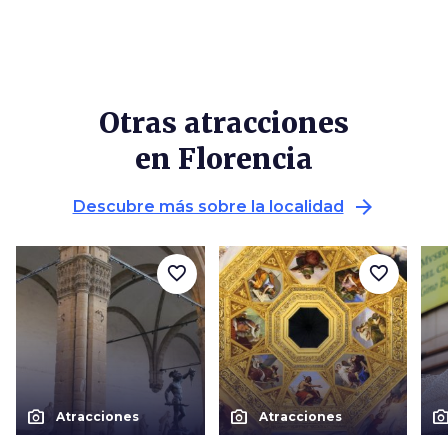
Otras atracciones
en Florencia
arrow_forward
Descubre más sobre la localidad
favorite_border
favorite_border
photo_camera
photo_camera
photo_cam
Atracciones
Atracciones