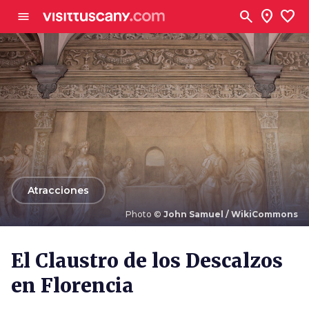
Ve al contenido principal
search
location_on
favorite
menu
arrow_back
Atracciones
Photo ©
John Samuel / WikiCommons
Photo ©
John Samuel / WikiCommons
El Claustro de los Descalzos
en Florencia