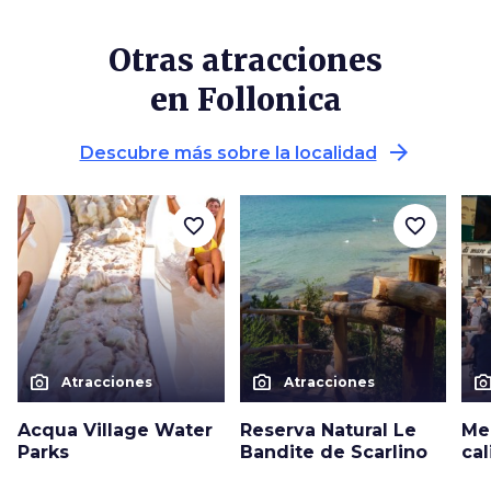
Otras atracciones
en Follonica
arrow_forward
Descubre más sobre la localidad
favorite_border
favorite_border
photo_camera
photo_camera
photo_cam
Atracciones
Atracciones
Acqua Village Water
Reserva Natural Le
Me
Parks
Bandite de Scarlino
ca