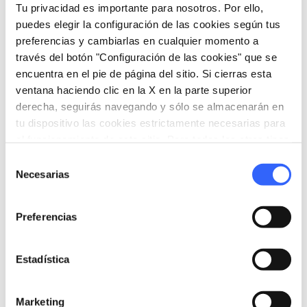
Tu privacidad es importante para nosotros. Por ello,
puedes elegir la configuración de las cookies según tus
preferencias y cambiarlas en cualquier momento a
Informaciones
través del botón "Configuración de las cookies" que se
home
Dónde
encuentra en el pie de página del sitio. Si cierras esta
Follonica
ventana haciendo clic en la X en la parte superior
SP152, 47, 58022 Follonica GR, Italia
derecha, seguirás navegando y sólo se almacenarán en
tu dispositivo las cookies estrictamente necesarias para
language
Pagina web
el funcionamiento de este sitio. Para todos los otros tipos
https://www.rivatoscana.it/golf-club-riva
de cookies necesitamos tu consentimiento.
Selección
-toscana
open_in_new
Necesarias
de
consentimiento
Preferencias
Organiza
hotel
chevron_right
Dónde dormir (en inglés)
Estadística
holiday_village
chevron_right
Paquetes y estancias
Marketing