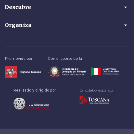
arrow_drop_down
Descubre
arrow_drop_down
Organiza
Promovido por
Con el aporte de la
.
Realizado y dirigido por
En colaboración con