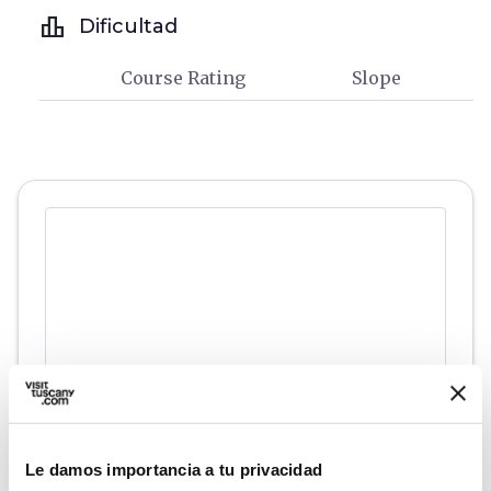
leaderboard
Dificultad
Course Rating
Slope
directions
Le damos importancia a tu privacidad
Indicaciones