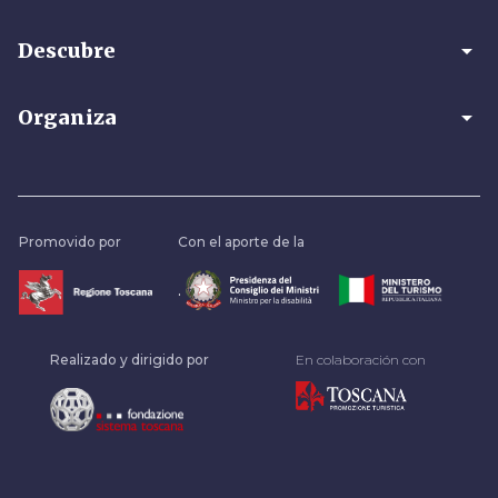
arrow_drop_down
Descubre
arrow_drop_down
Organiza
Promovido por
Con el aporte de la
.
Realizado y dirigido por
En colaboración con