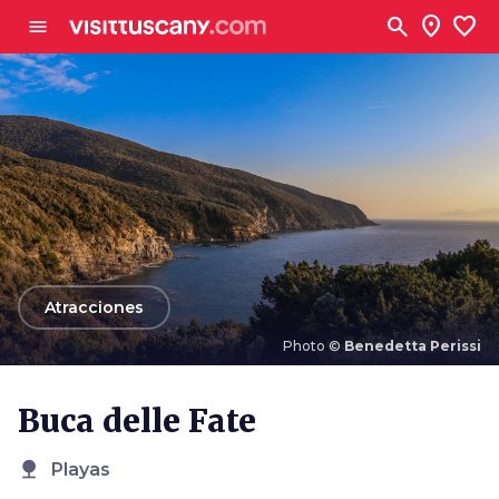
Ve al contenido principal
search
location_on
favorite
menu
arrow_back
Atracciones
Photo ©
Benedetta Perissi
Photo ©
Benedetta Perissi
Buca delle Fate
nature
Playas