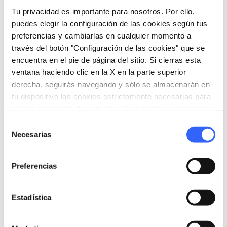
alguna extraña criatura legendaria.
Tu privacidad es importante para nosotros. Por ello,
puedes elegir la configuración de las cookies según tus
preferencias y cambiarlas en cualquier momento a
través del botón "Configuración de las cookies" que se
encuentra en el pie de página del sitio. Si cierras esta
ventana haciendo clic en la X en la parte superior
derecha, seguirás navegando y sólo se almacenarán en
tu dispositivo las cookies estrictamente necesarias para
el funcionamiento de este sitio. Para todos los otros tipos
de cookies necesitamos tu consentimiento.
Selección
Necesarias
de
consentimiento
Preferencias
directions
Indicaciones
Estadística