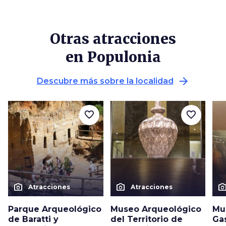
Otras atracciones
en Populonia
arrow_forward
Descubre más sobre la localidad
favorite_border
favorite_border
photo_camera
photo_camera
photo_cam
Atracciones
Atracciones
Parque Arqueológico
Museo Arqueológico
Mu
de Baratti y
del Territorio de
Ga