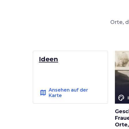
Orte, 
Ideen
Ansehen auf der
map
Karte
color_lens
Gesc
Frau
Orte