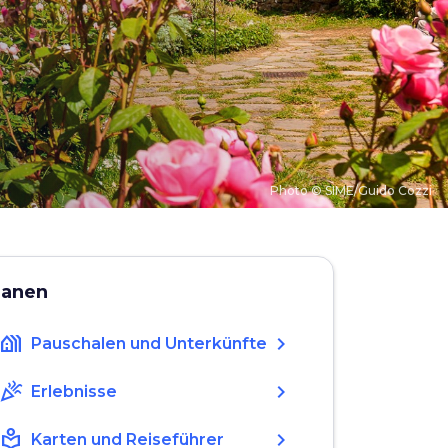
Photo © SIME/Guido Cozzi
lanen
holiday_village
chevron_right
Pauschalen und Unterkünfte
celebration
chevron_right
Erlebnisse
local_library
chevron_right
Karten und Reiseführer