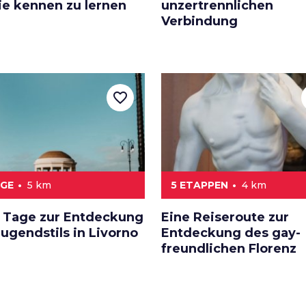
ie kennen zu lernen
unzertrennlichen
Verbindung
favorite_border
AGE
5 km
5 ETAPPEN
4 km
 Tage zur Entdeckung
Eine Reiseroute zur
ugendstils in Livorno
Entdeckung des gay-
freundlichen Florenz