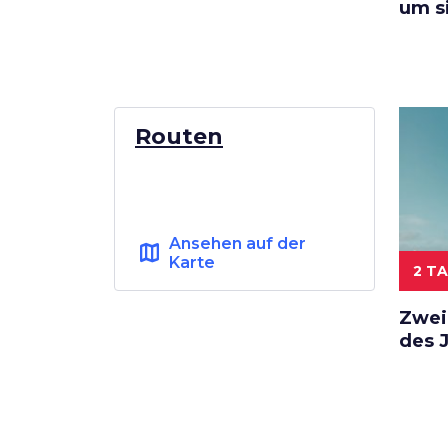
um s
Routen
Ansehen auf der
map
Karte
2 T
Zwei
des J