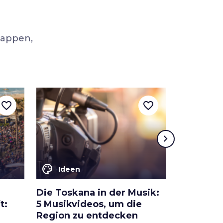
tappen,
favorite_border
favorite_border
chevron_right
color_lens
color_lens
Ideen
Ideen
Die Toskana in der Musik:
Wellness-
t:
5 Musikvideos, um die
Toskana:
Region zu entdecken
Naturheil