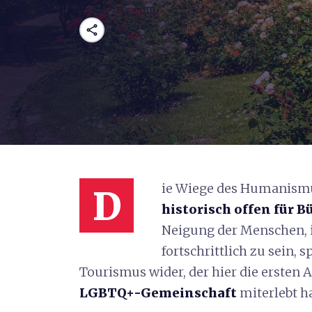
share
ie Wiege des Humanism
D
historisch offen für B
Neigung der Menschen, i
fortschrittlich zu sein, 
Tourismus wider, der hier die ersten 
LGBTQ+-Gemeinschaft
miterlebt ha