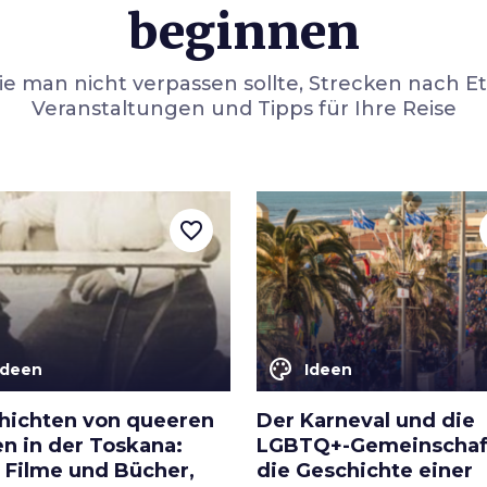
beginnen
die man nicht verpassen sollte, Strecken nach E
Veranstaltungen und Tipps für Ihre Reise
favorite_border
color_lens
Ideen
Ideen
hichten von queeren
Der Karneval und die
en in der Toskana:
LGBTQ+-Gemeinschaf
, Filme und Bücher,
die Geschichte einer