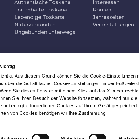
Authentische Toskana
Interessen
Traumhafte Toskana
Routen
Lebendige Toskana
Jahreszeiten
Naturverbunden
Veranstaltungen
Ungebunden unterwegs
wichtig
Re
 wichtig. Aus diesem Grund können Sie die Cookie-Einstellungen 
 über die Schaltfläche „Cookie-Einstellungen“ in der Fußzeile d
Wenn Sie dieses Fenster mit einem Klick auf das X in der recht
nnen Sie Ihren Besuch der Website fortsetzen, während nur die 
e unbedingt erforderlichen Cookies auf Ihrem Gerät gespeichert
Arten von Cookies benötigen wir Ihre Zustimmung.
HINWEISE
ZUGÄNGLICHKEIT
NEWSLETTER
KONTAKT
Präferenzen
Statistiken
Marketin