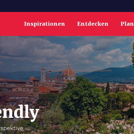
Inspirationen
Entdecken
Pla
endly
spektive