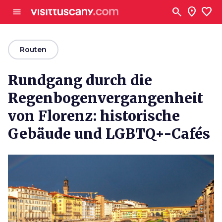
Zum Hauptinhalt
search
location_on
favorite
menu
arrow_back
Routen
Rundgang durch die
Regenbogenvergangenheit
von Florenz: historische
Gebäude und LGBTQ+-Cafés