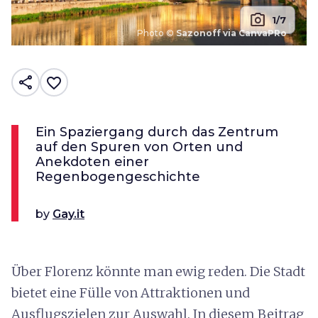
photo_camera
1/7
Photo ©
Sazonoff via CanvaPRo
share
favorite_border
Ein Spaziergang durch das Zentrum
auf den Spuren von Orten und
Anekdoten einer
Regenbogengeschichte
by
Gay.it
Über Florenz könnte man ewig reden. Die Stadt
bietet eine Fülle von Attraktionen und
Ausflugszielen zur Auswahl. In diesem Beitrag