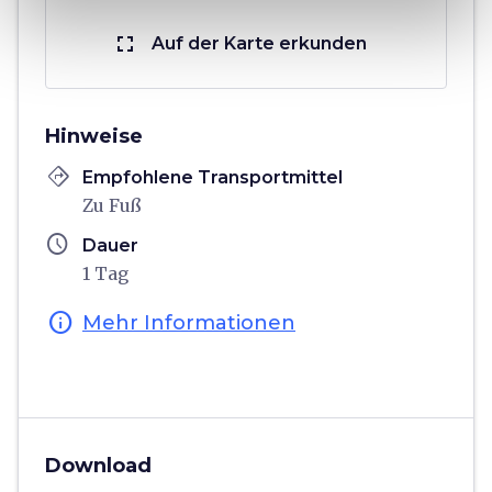
fullscreen
Auf der Karte erkunden
Hinweise
directions
Empfohlene Transportmittel
Zu Fuß
schedule
Dauer
1 Tag
info
Mehr Informationen
Download