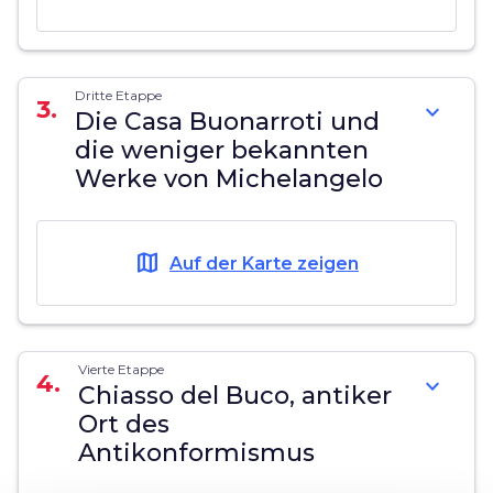
Dritte Etappe
3.
expand_more
Die Casa Buonarroti und
die weniger bekannten
Werke von Michelangelo
map
Auf der Karte zeigen
Vierte Etappe
4.
expand_more
Chiasso del Buco, antiker
Ort des
Antikonformismus