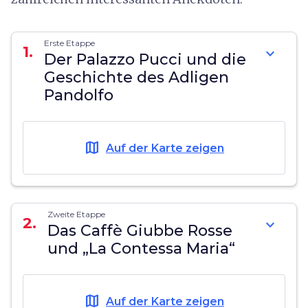
Erste Etappe
1.
expand_more
Der Palazzo Pucci und die
Geschichte des Adligen
Pandolfo
map
Auf der Karte zeigen
Zweite Etappe
2.
expand_more
Das Caffè Giubbe Rosse
und „La Contessa Maria“
map
Auf der Karte zeigen