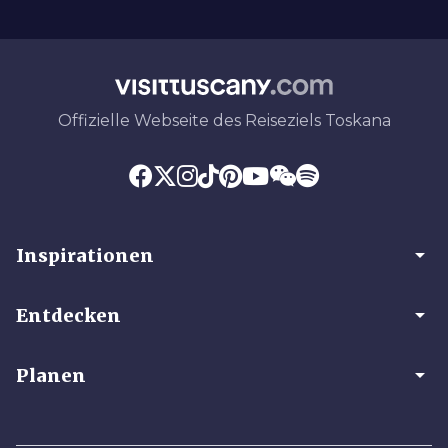
Offizielle Webseite des Reiseziels Toskana
arrow_drop_down
Inspirationen
arrow_drop_down
Entdecken
arrow_drop_down
Planen