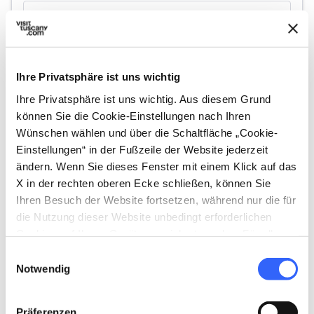
map
Auf der Karte zeigen
Ihre Privatsphäre ist uns wichtig
Fünfte Etappe
Ihre Privatsphäre ist uns wichtig. Aus diesem Grund
5.
expand_more
Haus von Tommaso
können Sie die Cookie-Einstellungen nach Ihren
Sgricci, Dichter und
Wünschen wählen und über die Schaltfläche „Cookie-
Schauspieler aus dem 19.
Einstellungen“ in der Fußzeile der Website jederzeit
Jahrhundert
ändern. Wenn Sie dieses Fenster mit einem Klick auf das
X in der rechten oberen Ecke schließen, können Sie
Ihren Besuch der Website fortsetzen, während nur die für
die Nutzung dieser Website unbedingt erforderlichen
map
Auf der Karte zeigen
Cookies auf Ihrem Gerät gespeichert werden. Für alle
anderen Arten von Cookies benötigen wir Ihre
Einwilligungsauswahl
Zustimmung.
Notwendig
Sechste Etappe
6.
expand_more
Palazzo Pitti und die
Präferenzen