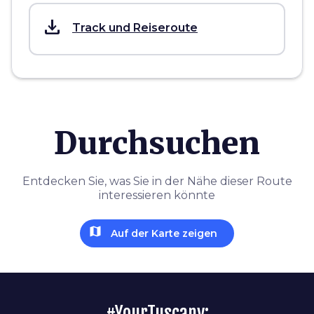
save_alt
Track und Reiseroute
Durchsuchen
Entdecken Sie, was Sie in der Nähe dieser Route
interessieren könnte
map
Auf der Karte zeigen
#YourTuscany: